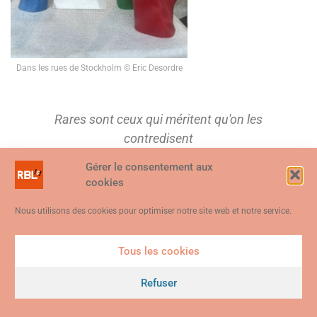
Dans les rues de Stockholm © Eric Desordre
On ne s'approprie que ce qu'on a d'abord
tenu à distance pour le considérer.
Gérer le consentement aux
Paul Ricoeur
cookies
Nous utilisons des cookies pour optimiser notre site web et notre service.
Tous les cookies
Ce site web utilise des cookies. En continuant à utiliser ce site web,
vous consentez à ce que des cookies soient utilisés. Visitez notre
Refuser
Politique de confidentialité et de cookies
.
Je suis d'accord