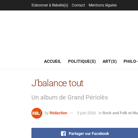
S’abonner à Rebelle(s)
Contact
Mentions légales
ACCUEIL
POLITIQUE(S)
ART(S)
PHILO-
J’balance tout
Un album de Grand Périclès
by
Rédaction
5 juin 2026
in
Rock and Folk et Mu
Partager sur Facebook