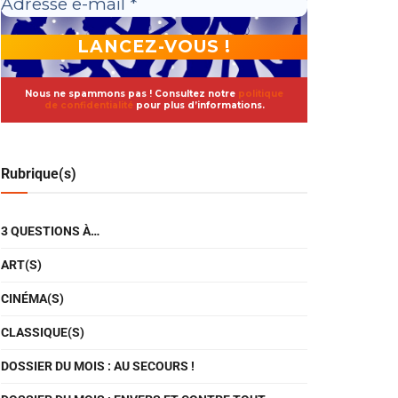
Nous ne spammons pas ! Consultez notre
politique
de confidentialité
pour plus d’informations.
Rubrique(s)
3 QUESTIONS À…
ART(S)
CINÉMA(S)
CLASSIQUE(S)
DOSSIER DU MOIS : AU SECOURS !