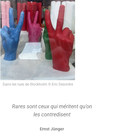
Dans les rues de Stockholm © Eric Desordre
Rares sont ceux qui méritent qu'on
On ne s'ap
les contredisent
d'abord t
Ernst Jünger