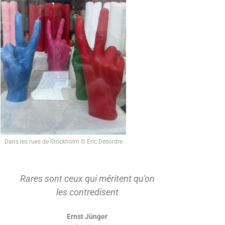
Dans les rues de Stockholm © Eric Desordre
Rares sont ceux qui méritent qu'on
On ne s'ap
les contredisent
d'abord t
Ernst Jünger