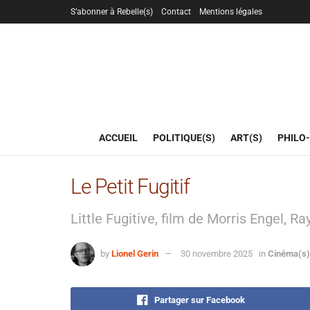
S’abonner à Rebelle(s)
Contact
Mentions légales
ACCUEIL
POLITIQUE(S)
ART(S)
PHILO-
Le Petit Fugitif
Little Fugitive, film de Morris Engel, R
by
Lionel Gerin
30 novembre 2025
in
Cinéma(s)
Partager sur Facebook