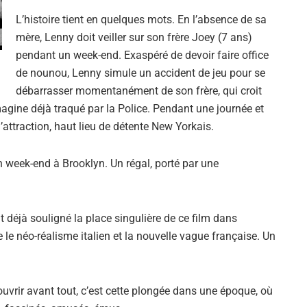
L’histoire tient en quelques mots. En l’absence de sa
mère, Lenny doit veiller sur son frère Joey (7 ans)
pendant un week-end. Exaspéré de devoir faire office
de nounou, Lenny simule un accident de jeu pour se
débarrasser momentanément de son frère, qui croit
imagine déjà traqué par la Police. Pendant une journée et
d’attraction, haut lieu de détente New Yorkais.
un week-end à Brooklyn. Un régal, porté par une
 déjà souligné la place singulière de ce film dans
tre le néo-réalisme italien et la nouvelle vague française. Un
Si tu veux arrêter de faire ce que tu
fais, arrête d'être ce que tu n'es
pas.
uvrir avant tout, c’est cette plongée dans une époque, où