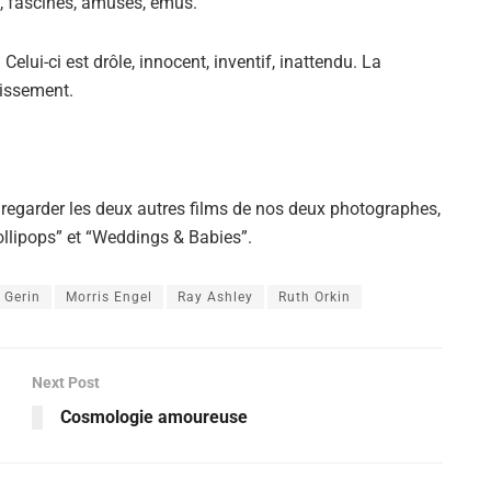
 fascinés, amusés, émus.
Alejandro Jodorowsky
Celui-ci est drôle, innocent, inventif, inattendu. La
vissement.
 regarder les deux autres films de nos deux photographes,
ollipops” et “Weddings & Babies”.
 Gerin
Morris Engel
Ray Ashley
Ruth Orkin
Next Post
Cosmologie amoureuse