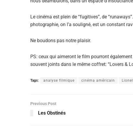
nous déambulons, dans un espace d’insouciance,
Le cinéma est plein de “fugitives”, de “runaways”. 
photographie, on l’a souligné, est un constant ra
Ne boudons pas notre plaisir.
PS: ceux qui aimeront le film pourront également
souvent joints dans le même coffret: “Lovers & L
Tags:
analyse filmique
cinéma américain
Lionel
Previous Post
Les Obstinés