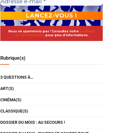
Nous ne spammons pas ! Consultez notre
politique
de confidentialité
pour plus d’informations.
Rubrique(s)
3 QUESTIONS À…
ART(S)
CINÉMA(S)
CLASSIQUE(S)
DOSSIER DU MOIS : AU SECOURS !