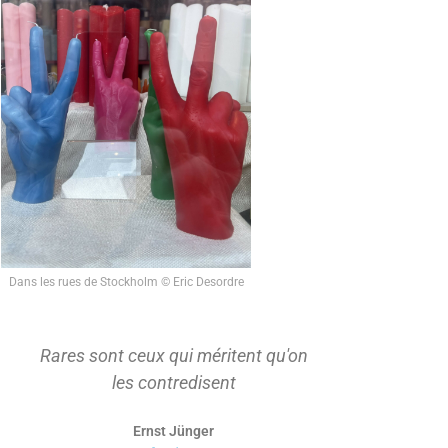
Dans les rues de Stockholm © Eric Desordre
Rares sont ceux qui méritent qu'on
On ne s'ap
les contredisent
d'abord t
Ernst Jünger