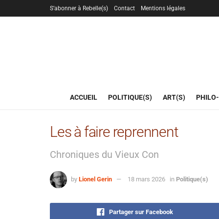
S’abonner à Rebelle(s)
Contact
Mentions légales
ACCUEIL
POLITIQUE(S)
ART(S)
PHILO-
Les à faire reprennent
Chroniques du Vieux Con
by
Lionel Gerin
18 mars 2026
in
Politique(s)
Partager sur Facebook