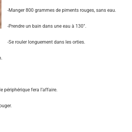
-Manger 800 grammes de piments rouges, sans eau.
-Prendre un bain dans une eau à 130°.
-Se rouler longuement dans les orties.
n.
e périphérique fera l’affaire.
Si tu veux arrêter de faire ce que tu
ouger.
fais, arrête d'être ce que tu n'es
pas.