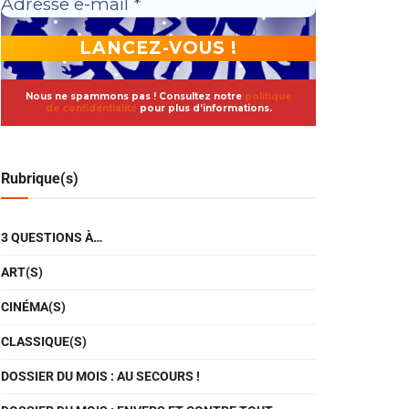
Nous ne spammons pas ! Consultez notre
politique
de confidentialité
pour plus d’informations.
Rubrique(s)
3 QUESTIONS À…
ART(S)
CINÉMA(S)
CLASSIQUE(S)
DOSSIER DU MOIS : AU SECOURS !