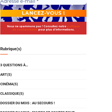
Nous ne spammons pas ! Consultez notre
politique
de confidentialité
pour plus d’informations.
Rubrique(s)
3 QUESTIONS À…
ART(S)
CINÉMA(S)
CLASSIQUE(S)
DOSSIER DU MOIS : AU SECOURS !