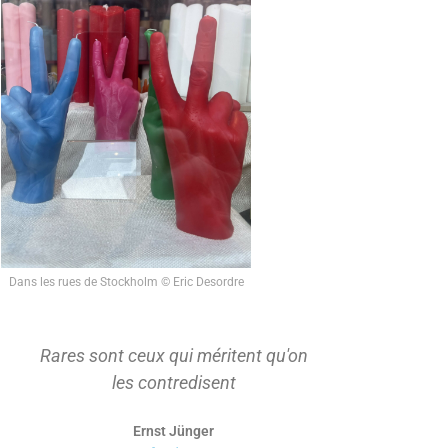
Dans les rues de Stockholm © Eric Desordre
Rares sont ceux qui méritent qu'on
On ne s'ap
les contredisent
d'abord t
Ernst Jünger