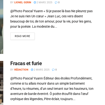
BY
LIONEL GERIN
2 MARS 2025
0
@Photo Pascal Yuann « Si je passe là-bas Ne pleurez pas
Je ne suis rien Un cœur » Jean Luc, ces vers disent
beaucoup de toi, de ton amour, pour la vie, pour les gens,
pour la poésie. La modestie du...
READ MORE
Fracas et furie
BY
RÉDACTION
2 MARS 2025
0
@Photo Pascal Yuann Éditeur des étoiles Profondément,
comme si tu allais mourir dans un simple battement
d’heure, tu résumes, d’un seul tenant sur les hauteurs, ton
aventure de barde éventré. Ô poète étouffé dans l’œuf
orphique des légendes, Père-éclair, toujours...