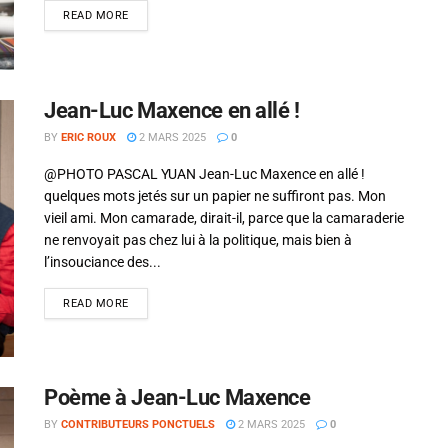
READ MORE
Jean-Luc Maxence en allé !
BY
ERIC ROUX
2 MARS 2025
0
@PHOTO PASCAL YUAN Jean-Luc Maxence en allé !
quelques mots jetés sur un papier ne suffiront pas. Mon
vieil ami. Mon camarade, dirait-il, parce que la camaraderie
ne renvoyait pas chez lui à la politique, mais bien à
l’insouciance des...
READ MORE
Poème à Jean-Luc Maxence
BY
CONTRIBUTEURS PONCTUELS
2 MARS 2025
0