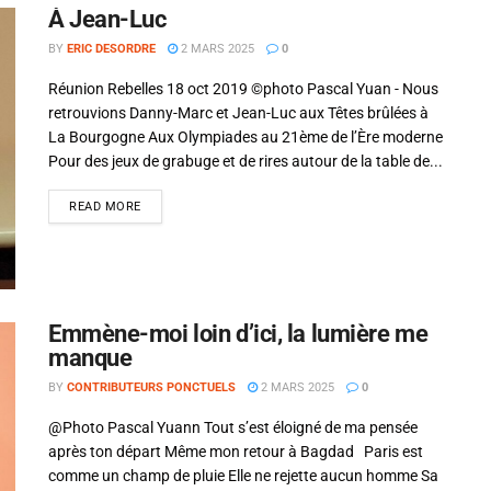
À Jean-Luc
BY
ERIC DESORDRE
2 MARS 2025
0
Réunion Rebelles 18 oct 2019 ©photo Pascal Yuan - Nous
retrouvions Danny-Marc et Jean-Luc aux Têtes brûlées à
La Bourgogne Aux Olympiades au 21ème de l’Ère moderne
Pour des jeux de grabuge et de rires autour de la table de...
READ MORE
Emmène-moi loin d’ici, la lumière me
manque
Si tu veux arrêter de faire ce que tu
BY
CONTRIBUTEURS PONCTUELS
2 MARS 2025
0
fais, arrête d'être ce que tu n'es
@Photo Pascal Yuann Tout s’est éloigné de ma pensée
pas.
après ton départ Même mon retour à Bagdad Paris est
comme un champ de pluie Elle ne rejette aucun homme Sa