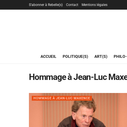
S’abonner à Rebelle(s)
Contact
Mentions légales
ACCUEIL
POLITIQUE(S)
ART(S)
PHILO-
Hommage à Jean-Luc Max
HOMMAGE À JEAN-LUC MAXENCE