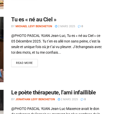
Tu es « né au Ciel »
BY
MICHAEL LEVY BENCHETON
2 MARS 2025
0
@PHOTO PASCAL YUAN Jean-Luc, Tu es « né au Ciel » ce
05 Décembre 2025. Tu t’en es allé non sans peine, c’est la
seule et unique fois où je t’ai vu pleurer. J’échangeais avec
toi des mots, et tu me confiais...
READ MORE
Le poète thérapeute, l’ami infaillible
BY
JONATHAN LEVY BENCHETON
2 MARS 2025
0
@PHOTO PASCAL YUAN Jean-Luc Maxence avait le don