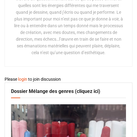
quelles sont les énergies différentes qui me traversent
quand je dessine, quand j’écris ou quand je performe. Le
plus important pour moi n’est pas ce que je donne à voir, à
lire ou à entendre dans un temps donné mais le processus
de création, avec mes doutes, mes changements de
direction, mes échecs…l’œuvre en train de se faire et non
ses émanations matérielles qui peuvent plaire, déplaire,
cela n’est qu’une question d’esthétique.
Please
login
to join discussion
Dossier Mélange des genres (cliquez ici)