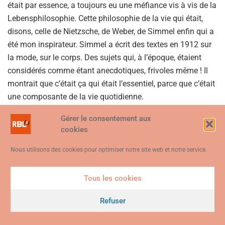
était par essence, a toujours eu une méfiance vis à vis de la
Lebensphilosophie. Cette philosophie de la vie qui était,
disons, celle de Nietzsche, de Weber, de Simmel enfin qui a
été mon inspirateur. Simmel a écrit des textes en 1912 sur
la mode, sur le corps. Des sujets qui, à l’époque, étaient
considérés comme étant anecdotiques, frivoles même ! Il
montrait que c’était ça qui était l’essentiel, parce que c’était
une composante de la vie quotidienne.
Éric Desordre : Dans les lettres de Nietzsche à sa sœur, à sa
Gérer le consentement aux
cookies
mère, il y a cette dimension très pratique, très anecdotique.
Nous utilisons des cookies pour optimiser notre site web et notre service.
Michel Maffesoli : C’est quand on lit des quantités de
choses de Nietzsche qu’on le comprend véritablement. Cet
attachement au quotidien lui a valu des ennuis de la part
Tous les cookies
Ce site web utilise des cookies. En continuant à utiliser ce site web,
de ses chers collègues aussi. N’oublions pas, que ce soit à
vous consentez à ce que des cookies soient utilisés. Visitez notre
Refuser
Bâle ou après, que la classe philosophique l’a rejeté
Politique de confidentialité et de cookies
.
Je suis d'accord
pendant longtemps, parce qu’il s’occupait justement de ces