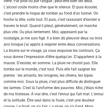
verre. Par pitié ou par fatigue ; peut-être bien les deux.
L’alcool coûte moins cher que le silence. Et puis écouter,
c’est prendre le risque de tomber au fond d’un tunnel. On
hoche la tête, voilà tout. Et puis, c’est rassurant d’exister à
travers le bruit. Quand il pleut, généralement, on marche
plus vite. Ou plus lentement. Moi, appesanti par la
nostalgie, je me suis figé. Il a bien dû pleuvoir deux ou trois
ans lorsque j’ai appris à respirer entre deux conversations.
La bruine sur le visage, ça vous esquisse les contours. Ça
vous donne l’impression d’être quelqu’un. D’appartenir à la
masse. D’exister, en somme. La pluie ne choisit pas. Elle
tombe sur le monde, c’est tout. Puis elle fait saigner les
pierres : les amants, les ivrognes, les chiens, les types
comme moi. Sous la pluie, c’est plus difficile de distinguer
les larmes. C’est là l’uniforme des pauvres. Moi, j’étais riche
de ma tristesse. À vrai dire, c’est l’ennui qui fait mal. L’ennui
et la solitude. Être seul dans la foule, c’est une douleur
crasse. Le froid, on s’y fait. La pluie, on s’y fond. Mais