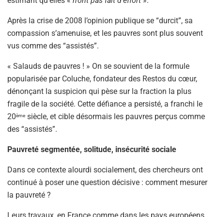
estimant qu’elles «
n’ont pas fait d’effort
».
Après la crise de 2008 l’opinion publique se “durcit”, sa
compassion s’amenuise, et les pauvres sont plus souvent
vus comme des “assistés”.
« Salauds de pauvres ! » On se souvient de la formule
popularisée par Coluche, fondateur des Restos du cœur,
dénonçant la suspicion qui pèse sur la fraction la plus
fragile de la société. Cette défiance a persisté, a franchi le
20
siècle, et cible désormais les pauvres perçus comme
ème
des “assistés”.
Pauvreté segmentée, solitude, insécurité sociale
Dans ce contexte alourdi socialement, des chercheurs ont
continué à poser une question décisive : comment mesurer
la pauvreté ?
Leurs travaux, en France comme dans les pays européens,