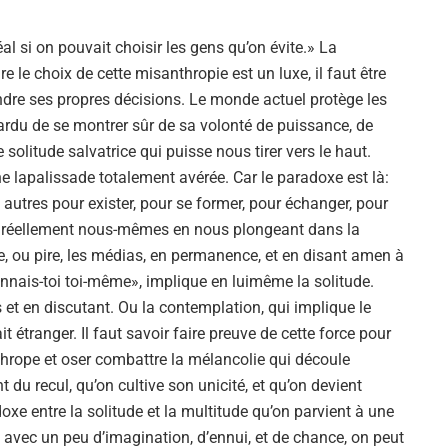
éal si on pouvait choisir les gens qu’on évite.» La
re le choix de cette misanthropie est un luxe, il faut être
endre ses propres décisions. Le monde actuel protège les
s ardu de se montrer sûr de sa volonté de puissance, de
 solitude salvatrice qui puisse nous tirer vers le haut.
e lapalissade totalement avérée. Car le paradoxe est là:
 autres pour exister, pour se former, pour échanger, pour
r réellement nous-mêmes en nous plongeant dans la
e, ou pire, les médias, en permanence, et en disant amen à
onnais-toi toi-même», implique en luimême la solitude.
 et en discutant. Ou la contemplation, qui implique le
it étranger. Il faut savoir faire preuve de cette force pour
nthrope et oser combattre la mélancolie qui découle
t du recul, qu’on cultive son unicité, et qu’on devient
oxe entre la solitude et la multitude qu’on parvient à une
t avec un peu d’imagination, d’ennui, et de chance, on peut