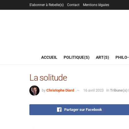
S’abonner à Rebelle(s)
Contact
Mentions légales
ACCUEIL
POLITIQUE(S)
ART(S)
PHILO-
La solitude
by
Christophe Diard
16 avril 2023
in
Tribune(s) 
Partager sur Facebook