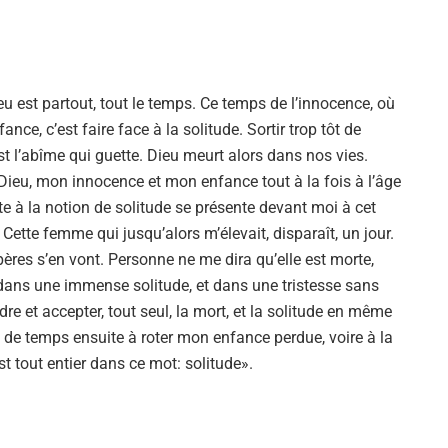
u est partout, tout le temps. Ce temps de l’innocence, où
fance, c’est faire face à la solitude. Sortir trop tôt de
est l’abîme qui guette. Dieu meurt alors dans nos vies.
Dieu, mon innocence et mon enfance tout à la fois à l’âge
e à la notion de solitude se présente devant moi à cet
ette femme qui jusqu’alors m’élevait, disparaît, un jour.
epères s’en vont. Personne ne me dira qu’elle est morte,
dans une immense solitude, et dans une tristesse sans
e et accepter, tout seul, la mort, et la solitude en même
p de temps ensuite à roter mon enfance perdue, voire à la
Si tu veux arrêter de faire ce que tu
st tout entier dans ce mot: solitude».
fais, arrête d'être ce que tu n'es
pas.