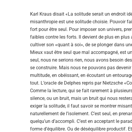
Karl Kraus disait «La solitude serait un endroit id
misanthropie est une solitude choisie. Pouvoir fai
fort pour être seul. Pour imposer son univers, pr
faibles contre les forts. Il devient de plus en plu
cultiver son «quant à soi», de se plonger dans une
Mieux vaut être seul que mal accompagné, est un
seul, nous ne serions rien, nous avons besoin des
se construire. Mais nous ne pouvons pas deveni
multitude, en obéissant, en écoutant un entourag
tout. L’oracle de Delphes repris par Nietzsche «C
Comme la lecture, qui se fait rarement à plusieurs
silence, ou un bruit, mais un bruit qui nous restera
exiger la solitude, il faut savoir se montrer misa
naturellement de l’isolement. C’est seul, en prenan
quelqu’un d’accompli. C’est en acceptant le parad
forme d’équilibre. Ou de déséquilibre productif. E