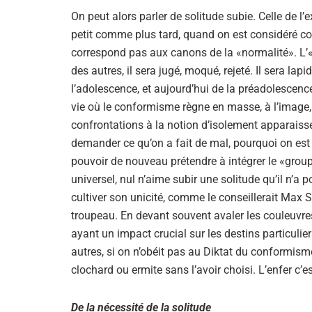
On peut alors parler de solitude subie. Celle de l’e
petit comme plus tard, quand on est considéré c
correspond pas aux canons de la «normalité». L’
des autres, il sera jugé, moqué, rejeté. Il sera 
l’adolescence, et aujourd’hui de la préadolesce
vie où le conformisme règne en masse, à l’image, 
confrontations à la notion d’isolement apparaissen
demander ce qu’on a fait de mal, pourquoi on est 
pouvoir de nouveau prétendre à intégrer le «groupe
universel, nul n’aime subir une solitude qu’il n’a p
cultiver son unicité, comme le conseillerait Max S
troupeau. En devant souvent avaler les couleuvre
ayant un impact crucial sur les destins particulie
autres, si on n’obéit pas au Diktat du conformisme 
clochard ou ermite sans l’avoir choisi. L’enfer c’es
De la nécessité de la solitude