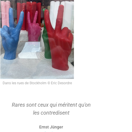
Dans les rues de Stockholm © Eric Desordre
Rares sont ceux qui méritent qu'on
On ne s'ap
les contredisent
d'abord t
Ernst Jünger