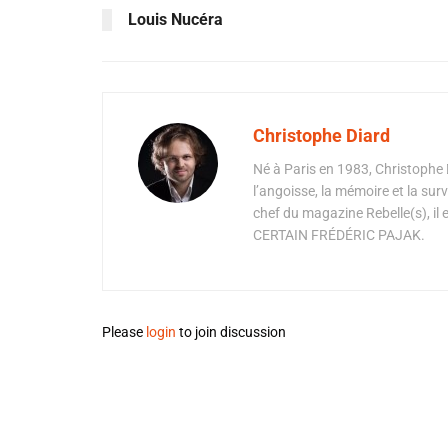
Louis Nucéra
Christophe Diard
Né à Paris en 1983, Christophe D
l’angoisse, la mémoire et la sur
chef du magazine Rebelle(s), il 
CERTAIN FRÉDÉRIC PAJAK.
Please
login
to join discussion