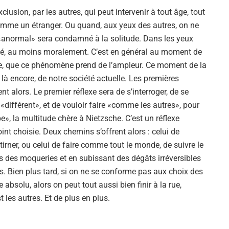
Alejandro Jodorowsky
xclusion, par les autres, qui peut intervenir à tout âge, tout
omme un étranger. Ou quand, aux yeux des autres, on ne
«anormal» sera condamné à la solitude. Dans les yeux
lapidé, au moins moralement. C’est en général au moment de
nce, que ce phénomène prend de l’ampleur. Ce moment de la
là encore, de notre société actuelle. Les premières
t alors. Le premier réflexe sera de s’interroger, de se
«différent», et de vouloir faire «comme les autres», pour
», la multitude chère à Nietzsche. C’est un réflexe
oint choisie. Deux chemins s’offrent alors : celui de
tirner, ou celui de faire comme tout le monde, de suivre le
s des moqueries et en subissant des dégâts irréversibles
rs. Bien plus tard, si on ne se conforme pas aux choix des
absolu, alors on peut tout aussi bien finir à la rue,
t les autres. Et de plus en plus.