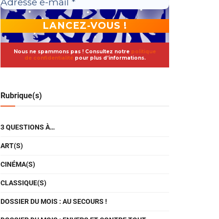
Nous ne spammons pas ! Consultez notre
politique
de confidentialité
pour plus d’informations.
Rubrique(s)
3 QUESTIONS À…
ART(S)
CINÉMA(S)
CLASSIQUE(S)
DOSSIER DU MOIS : AU SECOURS !