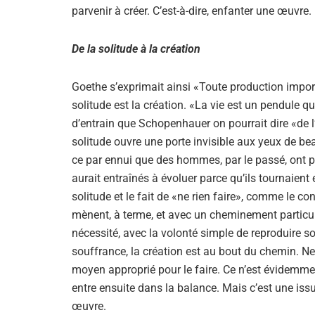
parvenir à créer. C’est-à-dire, enfanter une œuvre.
De la solitude à la création
Goethe s’exprimait ainsi «Toute production import
solitude est la création. «La vie est un pendule qu
d’entrain que Schopenhauer on pourrait dire «de l’
solitude ouvre une porte invisible aux yeux de bea
ce par ennui que des hommes, par le passé, ont pein
aurait entraînés à évoluer parce qu’ils tournaie
solitude et le fait de «ne rien faire», comme le c
mènent, à terme, et avec un cheminement particuli
nécessité, avec la volonté simple de reproduire s
souffrance, la création est au bout du chemin. Ne
moyen approprié pour le faire. Ce n’est évidemmen
entre ensuite dans la balance. Mais c’est une issue
œuvre.