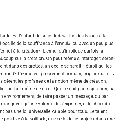
ante est l’enfant de la solitude». Une des issues à la
i oscille de la souffrance à l’ennui», ou avec un peu plus
ennui à la création». L’ennui qu’implique parfois la
ucoup sur la création. On peut même s’interroger: serait-
t dans des grottes, un déclic se serait-il établi qui les
nt en rond? L’ennui est proprement humain, trop humain. La
onsidèrent les profanes de la notion même de création,
er, au fait même de créer. Que ce soit par inspiration, par
on environnement, de faire passer un message, ou par
 manquent qu’une volonté de s’exprimer, et le choix du
t pas une loi universelle valable pour tous. Le talent
 positive à la solitude, que celle de se projeter dans une