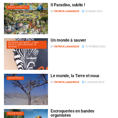
Il Paradiso, subito !
PHILO-SPIRIT(S)
BY
PATRICK LAMARQUE
20 MARS 2022
Un monde à sauver
DOSSIER DU MOIS : L'ART
PEUT-IL INFLUENCER LE
BY
PATRICK LAMARQUE
15 FÉVRIER 2022
MONDE ?
Le monde, la Terre et nous
SOCIÉTÉ(S)
BY
PATRICK LAMARQUE
6 JANVIER 2022
Escroqueries en bandes
SOCIÉTÉ(S)
organisées