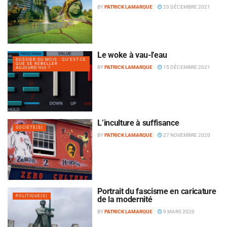
BY
PATRICK LAMARQUE
23 DÉCEMBRE 2021
Le woke à vau-l’eau
DOSSIER DU MOIS : QU’EST-CE
QUE SE REBELLER
BY
PATRICK LAMARQUE
15 DÉCEMBRE 2021
AUJOURD’HUI ?
L’inculture à suffisance
SOCIÉTÉ(S)
BY
PATRICK LAMARQUE
27 NOVEMBRE 2020
Portrait du fascisme en caricature
POLITIQUE(S)
de la modernité
BY
PATRICK LAMARQUE
9 MARS 2020