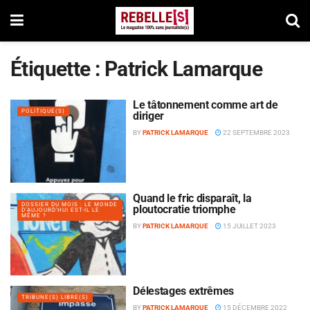
Étiquette :
Patrick Lamarque
Le tâtonnement comme art de
POLITIQUE(S)
diriger
BY
PATRICK LAMARQUE
22 SEPTEMBRE 2023
Quand le fric disparaît, la
DOSSIER DU MOIS : LE MONDE
ploutocratie triomphe
D'AUJOURD'HUI EST-IL LE
MÊME ?
BY
PATRICK LAMARQUE
15 JUILLET 2023
Délestages extrêmes
TRIBUNE(S) LIBRE(S)
BY
PATRICK LAMARQUE
15 DÉCEMBRE 2022