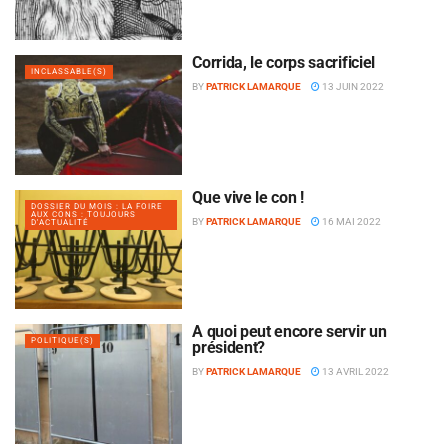
Corrida, le corps sacrificiel
INCLASSABLE(S)
BY
PATRICK LAMARQUE
13 JUIN 2022
Que vive le con !
DOSSIER DU MOIS : LA FOIRE
AUX CONS : TOUJOURS
BY
PATRICK LAMARQUE
16 MAI 2022
D'ACTUALITÉ
A quoi peut encore servir un
POLITIQUE(S)
président?
BY
PATRICK LAMARQUE
13 AVRIL 2022