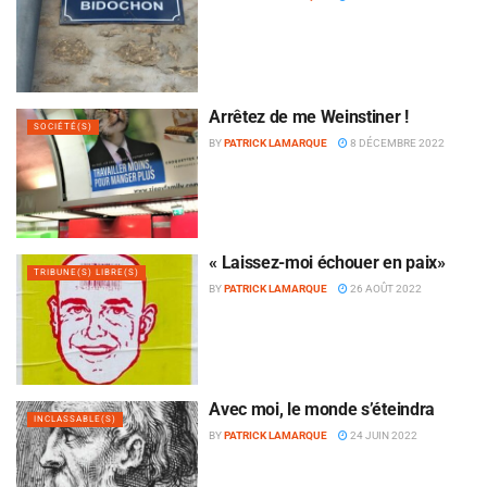
Arrêtez de me Weinstiner !
SOCIÉTÉ(S)
BY
PATRICK LAMARQUE
8 DÉCEMBRE 2022
« Laissez-moi échouer en paix»
TRIBUNE(S) LIBRE(S)
BY
PATRICK LAMARQUE
26 AOÛT 2022
Avec moi, le monde s’éteindra
INCLASSABLE(S)
BY
PATRICK LAMARQUE
24 JUIN 2022