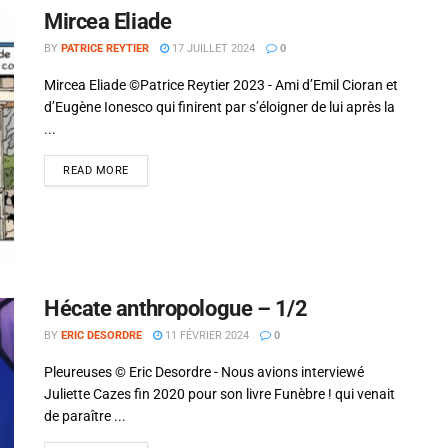
Mircea Eliade
BY
PATRICE REYTIER
17 JUILLET 2024
0
Mircea Eliade ©Patrice Reytier 2023 - Ami d’Emil Cioran et
d’Eugène Ionesco qui finirent par s’éloigner de lui après la
...
READ MORE
Hécate anthropologue – 1/2
BY
ERIC DESORDRE
11 FÉVRIER 2024
0
Si tu veux arrêter de faire ce que tu
Pleureuses © Eric Desordre - Nous avions interviewé
fais, arrête d'être ce que tu n'es
Juliette Cazes fin 2020 pour son livre Funèbre ! qui venait
pas.
de paraître ...