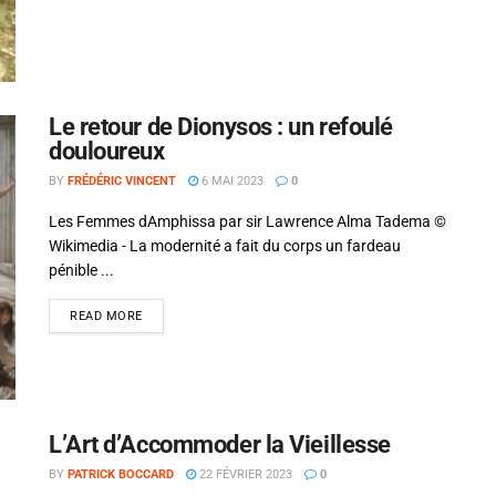
Le retour de Dionysos : un refoulé
douloureux
BY
FRÉDÉRIC VINCENT
6 MAI 2023
0
Les Femmes dAmphissa par sir Lawrence Alma Tadema ©
Wikimedia - La modernité a fait du corps un fardeau
pénible ...
READ MORE
L’Art d’Accommoder la Vieillesse
BY
PATRICK BOCCARD
22 FÉVRIER 2023
0