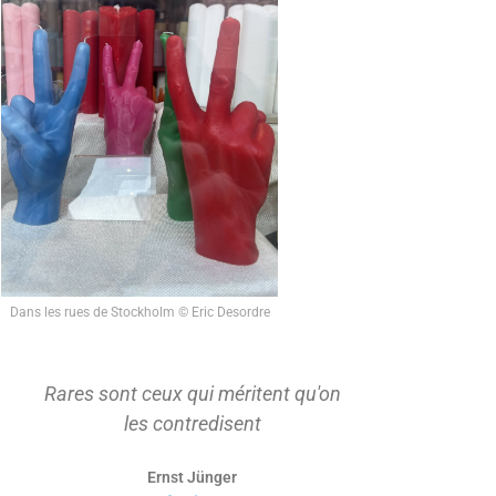
Dans les rues de Stockholm © Eric Desordre
Rares sont ceux qui méritent qu'on
On ne s'ap
les contredisent
d'abord t
Ernst Jünger