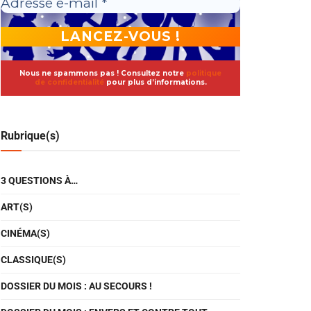
Nous ne spammons pas ! Consultez notre
politique
de confidentialité
pour plus d’informations.
Rubrique(s)
3 QUESTIONS À…
ART(S)
CINÉMA(S)
CLASSIQUE(S)
DOSSIER DU MOIS : AU SECOURS !