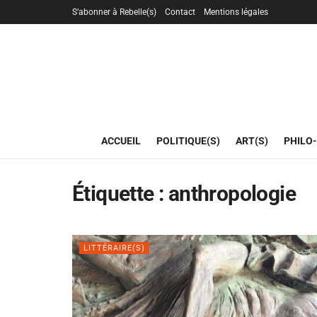
S’abonner à Rebelle(s)
Contact
Mentions légales
ACCUEIL
POLITIQUE(S)
ART(S)
PHILO-
Étiquette :
anthropologie
LITTÉRAIRE(S)