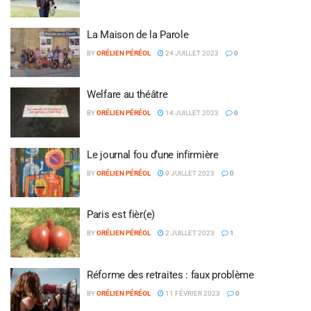
La Maison de la Parole
BY
ORÉLIEN PÉRÉOL
24 JUILLET 2023
0
Welfare au théâtre
BY
ORÉLIEN PÉRÉOL
14 JUILLET 2023
0
Le journal fou d’une infirmière
BY
ORÉLIEN PÉRÉOL
9 JUILLET 2023
0
Paris est fièr(e)
BY
ORÉLIEN PÉRÉOL
2 JUILLET 2023
1
Réforme des retraites : faux problème
BY
ORÉLIEN PÉRÉOL
11 FÉVRIER 2023
0