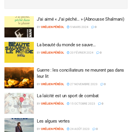
J’ai aimé « J’ai péché… » (Abnousse Shalmani)
BY
ORÉLIEN PÉRÉOL
5 MARS 2024
0
La beauté du monde se sauve…
BY
ORÉLIEN PÉRÉOL
20 FÉVRIER 2024
0
Guerre : les conciliateurs ne meurent pas dans
leur lit
BY
ORÉLIEN PÉRÉOL
27 NOVEMBRE 2023
0
La laïcité est un sport de combat
BY
ORÉLIEN PÉRÉOL
15 OCTOBRE 2023
0
Les algues vertes
BY
ORÉLIEN PÉRÉOL
24 AOÛT 2023
0