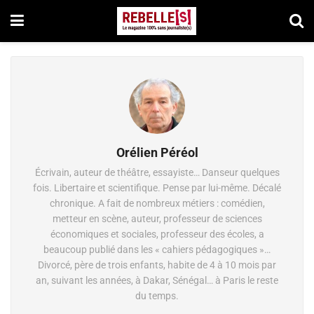
Orélien Péréol
Écrivain, auteur de théâtre, essayiste… Danseur quelques
fois. Libertaire et scientifique. Pense par lui-même. Décalé
chronique. A fait de nombreux métiers : comédien,
metteur en scène, auteur, professeur de sciences
économiques et sociales, professeur des écoles, a
beaucoup publié dans les « cahiers pédagogiques »…
Divorcé, père de trois enfants, habite de 4 à 10 mois par
an, suivant les années, à Dakar, Sénégal… à Paris le reste
du temps.