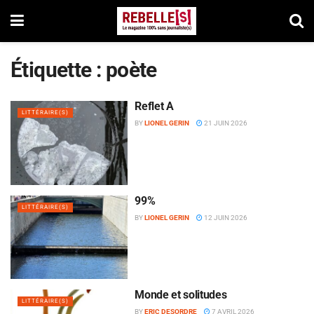
Étiquette :
poète
Reflet A
LITTÉRAIRE(S)
BY
LIONEL GERIN
21 JUIN 2026
99%
LITTÉRAIRE(S)
BY
LIONEL GERIN
12 JUIN 2026
Monde et solitudes
LITTÉRAIRE(S)
BY
ERIC DESORDRE
7 AVRIL 2026