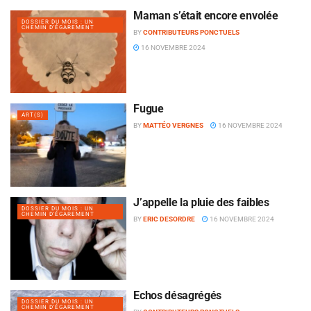
Maman s’était encore envolée
DOSSIER DU MOIS : UN
CHEMIN D'ÉGAREMENT
BY
CONTRIBUTEURS PONCTUELS
16 NOVEMBRE 2024
Fugue
ART(S)
BY
MATTÉO VERGNES
16 NOVEMBRE 2024
J’appelle la pluie des faibles
DOSSIER DU MOIS : UN
CHEMIN D'ÉGAREMENT
BY
ERIC DESORDRE
16 NOVEMBRE 2024
Échos désagrégés
DOSSIER DU MOIS : UN
CHEMIN D'ÉGAREMENT