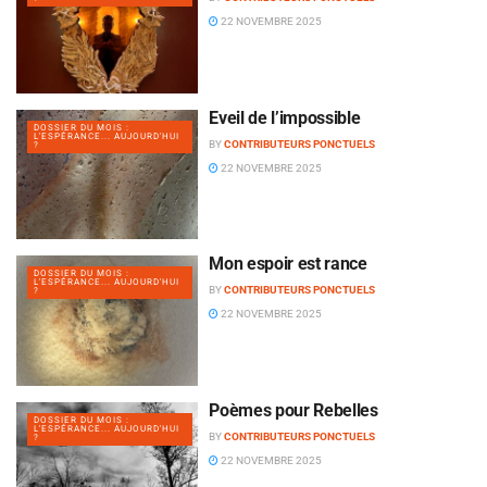
22 NOVEMBRE 2025
Éveil de l’impossible
DOSSIER DU MOIS :
L'ESPÉRANCE... AUJOURD'HUI
BY
CONTRIBUTEURS PONCTUELS
?
22 NOVEMBRE 2025
Mon espoir est rance
DOSSIER DU MOIS :
L'ESPÉRANCE... AUJOURD'HUI
BY
CONTRIBUTEURS PONCTUELS
?
22 NOVEMBRE 2025
Poèmes pour Rebelles
DOSSIER DU MOIS :
L'ESPÉRANCE... AUJOURD'HUI
BY
CONTRIBUTEURS PONCTUELS
?
22 NOVEMBRE 2025