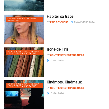
Habiter sa trace
LES GRANDS ENTRETIENS
REBELLE(S)
BY
ERIC DESORDRE
5 NOVEMBRE 2024
Irone de l’iris
DOSSIER DU MOIS : L'IRONIE -
LES POÈTES À L'ATTAQUE
BY
CONTRIBUTEURS PONCTUELS
10 MAI 2024
Cinémots. Cinémaux.
DOSSIER DU MOIS : L'IRONIE -
LES POÈTES À L'ATTAQUE
BY
CONTRIBUTEURS PONCTUELS
10 MAI 2024