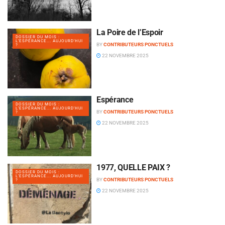
La Poire de l’Espoir
DOSSIER DU MOIS :
L'ESPÉRANCE... AUJOURD'HUI
BY
CONTRIBUTEURS PONCTUELS
?
22 NOVEMBRE 2025
Espérance
DOSSIER DU MOIS :
L'ESPÉRANCE... AUJOURD'HUI
BY
CONTRIBUTEURS PONCTUELS
?
22 NOVEMBRE 2025
1977, QUELLE PAIX ?
DOSSIER DU MOIS :
L'ESPÉRANCE... AUJOURD'HUI
BY
CONTRIBUTEURS PONCTUELS
?
22 NOVEMBRE 2025