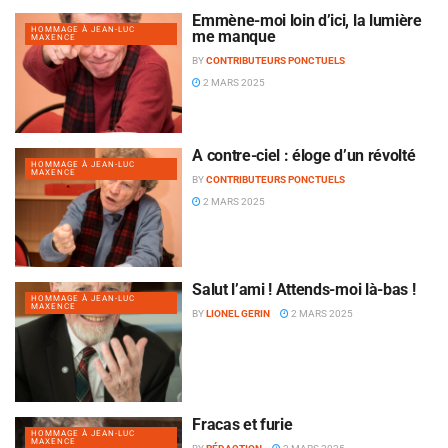
Emmène-moi loin d’ici, la lumière
HOMMAGE À JEAN-LUC
me manque
MAXENCE
BY
CONTRIBUTEURS PONCTUELS
2 MARS 2025
À contre-ciel : éloge d’un révolté
HOMMAGE À JEAN-LUC
MAXENCE
BY
CONTRIBUTEURS PONCTUELS
2 MARS 2025
Salut l’ami ! Attends-moi là-bas !
HOMMAGE À JEAN-LUC
MAXENCE
BY
LIONEL GERIN
2 MARS 2025
Fracas et furie
HOMMAGE À JEAN-LUC
MAXENCE