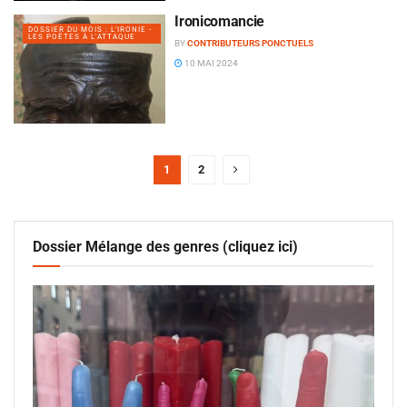
Ironicomancie
DOSSIER DU MOIS : L'IRONIE -
LES POÈTES À L'ATTAQUE
BY
CONTRIBUTEURS PONCTUELS
10 MAI 2024
1
2
Dossier Mélange des genres (cliquez ici)