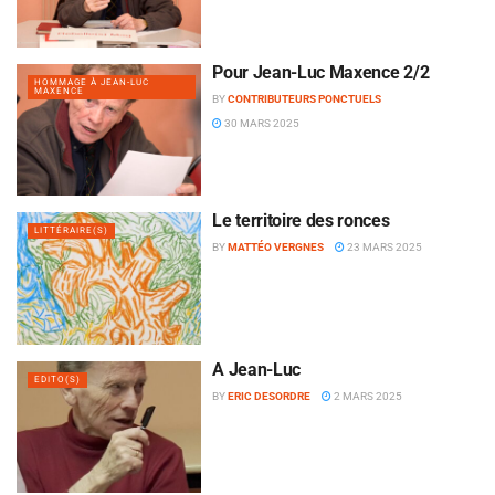
Pour Jean-Luc Maxence 2/2
HOMMAGE À JEAN-LUC
MAXENCE
BY
CONTRIBUTEURS PONCTUELS
30 MARS 2025
Le territoire des ronces
LITTÉRAIRE(S)
BY
MATTÉO VERGNES
23 MARS 2025
À Jean-Luc
EDITO(S)
BY
ERIC DESORDRE
2 MARS 2025