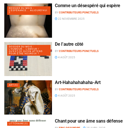
Comme un désespéré qui espère
DOSSIER DU MOIS :
L'ESPÉRANCE... AUJOURD'HUI
BY
CONTRIBUTEURS PONCTUELS
?
22 NOVEMBRE 2025
De l’autre côté
DOSSIER DU MOIS :
L'HUMOUR... L'AMOUR !
BY
CONTRIBUTEURS PONCTUELS
QU'EST-CE QU'ON ATTEND
POUR ÊTRE HEUREUX ?
4 AOÛT 2025
Art-Hahahahahaha-Art
ART(S)
BY
CONTRIBUTEURS PONCTUELS
4 AOÛT 2025
Chant pour une âme sans défense
LITTÉRAIRE(S)
BY
ERIC DESORDRE
25 AVRIL 2025