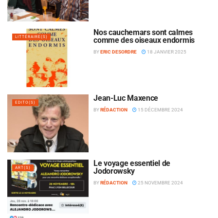
Nos cauchemars sont calmes
LITTÉRAIRE(S)
comme des oiseaux endormis
BY
ERIC DESORDRE
18 JANVIER 2025
Jean-Luc Maxence
EDITO(S)
BY
RÉDACTION
15 DÉCEMBRE 2024
Le voyage essentiel de
ART(S)
Jodorowsky
BY
RÉDACTION
25 NOVEMBRE 2024