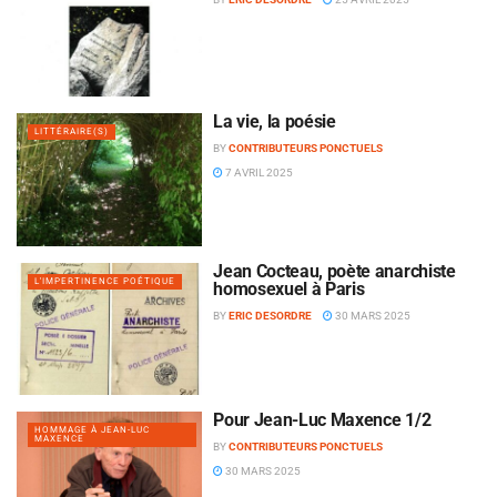
La vie, la poésie
LITTÉRAIRE(S)
BY
CONTRIBUTEURS PONCTUELS
7 AVRIL 2025
Jean Cocteau, poète anarchiste
L'IMPERTINENCE POÉTIQUE
homosexuel à Paris
BY
ERIC DESORDRE
30 MARS 2025
Pour Jean-Luc Maxence 1/2
HOMMAGE À JEAN-LUC
MAXENCE
BY
CONTRIBUTEURS PONCTUELS
30 MARS 2025