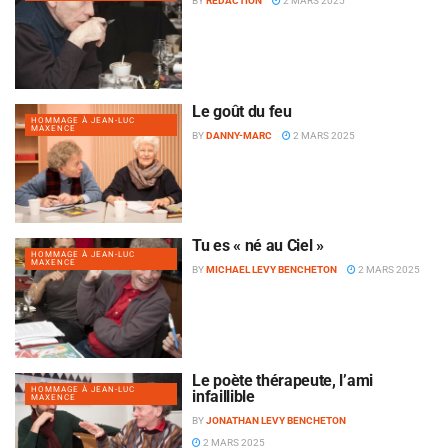
BY
RÉDACTION
2 MARS 2025
Le goût du feu
HOMMAGE À JEAN-LUC
MAXENCE
BY
DANNY-MARC
2 MARS 2025
Tu es « né au Ciel »
HOMMAGE À JEAN-LUC
MAXENCE
BY
MICHAEL LEVY BENCHETON
2 MARS 2025
Le poète thérapeute, l’ami
HOMMAGE À JEAN-LUC
infaillible
MAXENCE
BY
JONATHAN LEVY BENCHETON
2 MARS 2025