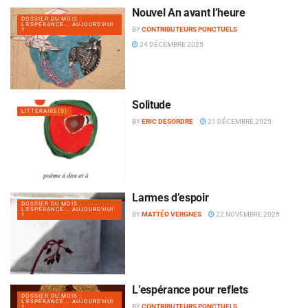
Nouvel An avant l’heure
DOSSIER DU MOIS :
L'ESPÉRANCE... AUJOURD'HUI
BY
CONTRIBUTEURS PONCTUELS
?
24 DÉCEMBRE 2025
Solitude
LITTÉRAIRE(S)
BY
ERIC DESORDRE
21 DÉCEMBRE 2025
Larmes d’espoir
DOSSIER DU MOIS :
L'ESPÉRANCE... AUJOURD'HUI
BY
MATTÉO VERGNES
22 NOVEMBRE 2025
?
L’espérance pour reflets
DOSSIER DU MOIS :
L'ESPÉRANCE... AUJOURD'HUI
BY
CONTRIBUTEURS PONCTUELS
?