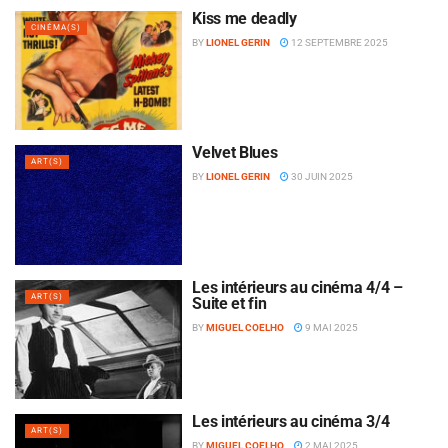
Kiss me deadly
CINÉMA(S)
BY
LIONEL GERIN
12 SEPTEMBRE 2025
Velvet Blues
ART(S)
BY
LIONEL GERIN
30 JUIN 2025
Les intérieurs au cinéma 4/4 –
ART(S)
Suite et fin
BY
MIGUEL COELHO
9 MAI 2025
Les intérieurs au cinéma 3/4
ART(S)
BY
MIGUEL COELHO
2 MAI 2025