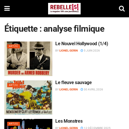
Étiquette :
analyse filmique
Le Nouvel Hollywood (1/4)
ART(S)
BY
LIONEL GERIN
5 JUIN 2026
Le fleuve sauvage
ART(S)
BY
LIONEL GERIN
30 AVRIL 2026
Les Monstres
ART(S)
BY
LIONEL GERIN
12 DÉCEMBRE 2025