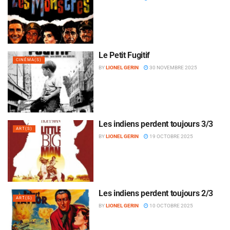
Le Petit Fugitif
CINÉMA(S)
BY
LIONEL GERIN
30 NOVEMBRE 2025
Les indiens perdent toujours 3/3
ART(S)
BY
LIONEL GERIN
19 OCTOBRE 2025
Les indiens perdent toujours 2/3
ART(S)
BY
LIONEL GERIN
10 OCTOBRE 2025