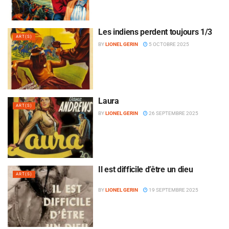
Les indiens perdent toujours 1/3
ART(S)
BY
LIONEL GERIN
5 OCTOBRE 2025
Laura
ART(S)
BY
LIONEL GERIN
26 SEPTEMBRE 2025
Il est difficile d’être un dieu
ART(S)
BY
LIONEL GERIN
19 SEPTEMBRE 2025