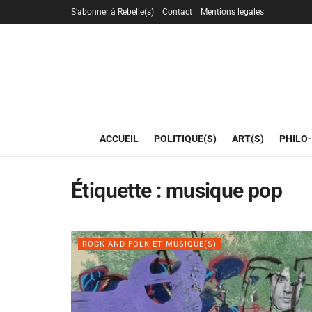
S’abonner à Rebelle(s)
Contact
Mentions légales
ACCUEIL
POLITIQUE(S)
ART(S)
PHILO-
Étiquette :
musique pop
ROCK AND FOLK ET MUSIQUE(S)