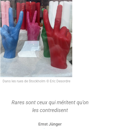
Dans les rues de Stockholm © Eric Desordre
Rares sont ceux qui méritent qu'on
On ne s'ap
les contredisent
d'abord t
Ernst Jünger