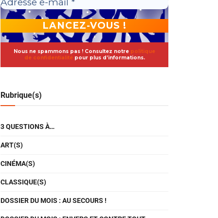
Nous ne spammons pas ! Consultez notre
politique
de confidentialité
pour plus d’informations.
Rubrique(s)
3 QUESTIONS À…
ART(S)
CINÉMA(S)
CLASSIQUE(S)
DOSSIER DU MOIS : AU SECOURS !