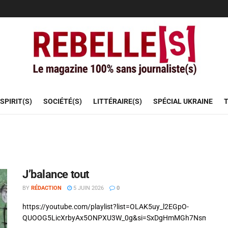
SPIRIT(S)
SOCIÉTÉ(S)
LITTÉRAIRE(S)
SPÉCIAL UKRAINE
T
J’balance tout
BY
RÉDACTION
5 JUIN 2026
0
https://youtube.com/playlist?list=OLAK5uy_l2EGpO-
QUOOG5LicXrbyAx5ONPXU3W_0g&si=SxDgHmMGh7NsmJ3j