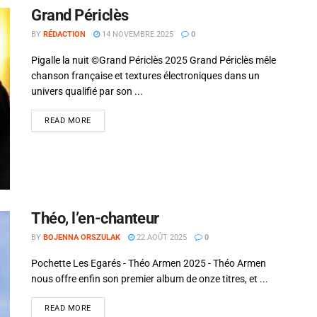
Grand Périclès
BY
RÉDACTION
14 NOVEMBRE 2025
0
Pigalle la nuit ©Grand Périclès 2025 Grand Périclès mêle
chanson française et textures électroniques dans un
univers qualifié par son ...
READ MORE
Théo, l’en-chanteur
BY
BOJENNA ORSZULAK
22 AOÛT 2025
0
Si tu veux arrêter de faire ce que tu
Pochette Les Egarés - Théo Armen 2025 - Théo Armen
fais, arrête d'être ce que tu n'es
nous offre enfin son premier album de onze titres, et ...
pas.
READ MORE