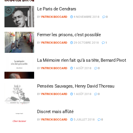
Le Paris de Cendrars
BY
PATRICK BOCCARD
4 NOVEMBRE 2018
0
Fermer les prisons, c’est possible
BY
PATRICK BOCCARD
29 OCTOBRE 2018
1
La Mémoire n’en fait qu’à sa tête, Bernard Pivot
BY
PATRICK BOCCARD
1 AOÛT 2018
0
Pensées Sauvages, Henry David Thoreau
BY
PATRICK BOCCARD
1 AOÛT 2018
0
Discret mais affûté
BY
PATRICK BOCCARD
5 JUILLET 2018
0