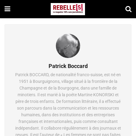
Patrick Boccard
Patrick BOCCARD, de nationalité franco-suisse, est né en
1951 à Bourguignons, village situé à la frontière de la
Champagne et de la Bourgogne, dans une famille de
minotiers. Il est marié à la poéte Martine KONORSKI et
père de trois enfants. De formation littéraire, il a effectué
son parcours dans la communication et les ressources
humaines, dans des institutions et des entreprises
françaises et internationales, puis comme consultant
indépendant. Il collabore régulièrement à des journaux et
revues. Il est l’auteur de « Les femmes ne sont pas faites