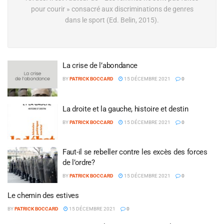
pour courir » consacré aux discriminations de genres
dans le sport (Ed. Belin, 2015).
La crise de l’abondance
BY
PATRICK BOCCARD
15 DÉCEMBRE 2021
0
La droite et la gauche, histoire et destin
BY
PATRICK BOCCARD
15 DÉCEMBRE 2021
0
Faut-il se rebeller contre les excès des forces
de l’ordre?
BY
PATRICK BOCCARD
15 DÉCEMBRE 2021
0
Le chemin des estives
BY
PATRICK BOCCARD
15 DÉCEMBRE 2021
0