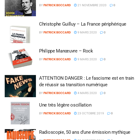
BY
PATRICK BOCCARD
21 NOVEMBRE 2020
0
Christophe Guilluy – La France périphérique
BY
PATRICK BOCCARD
9 MARS 2020
0
Philippe Manœuvre – Rock
BY
PATRICK BOCCARD
9 MARS 2020
0
ATTENTION DANGER : Le fascisme est en train
de réussir sa transition numérique
BY
PATRICK BOCCARD
4 MARS 2020
0
Une très légère oscillation
BY
PATRICK BOCCARD
23 OCTOBRE 2019
0
Radioscopie, 50 ans d’une émission mythique