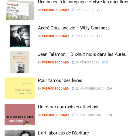
Une année à la campagne – vivre les questions
BY
PATRICK BOCCARD
1 MARS 2021
0
André Gorz, une vie – Willy Gianinazzi
BY
PATRICK BOCCARD
1 MARS 2021
0
Jean Talamon – Dix-huit mois dans les Aurès
BY
PATRICK BOCCARD
28 FÉVRIER 2021
0
Pour l’amour des livres
BY
PATRICK BOCCARD
22 NOVEMBRE 2020
0
Un retour aux racines attachant
BY
PATRICK BOCCARD
21 NOVEMBRE 2020
0
L’art laborieux de l’écriture