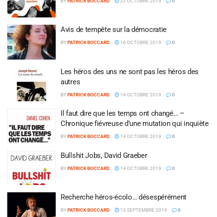
BY
PATRICK BOCCARD
22 OCTOBRE 2019
0
Avis de tempête sur la démocratie
BY
PATRICK BOCCARD
16 OCTOBRE 2019
0
Les héros des uns ne sont pas les héros des
autres
BY
PATRICK BOCCARD
14 OCTOBRE 2019
0
Il faut dire que les temps ont changé… –
Chronique fiévreuse d’une mutation qui inquiète
BY
PATRICK BOCCARD
14 OCTOBRE 2019
0
Bullshit Jobs, David Graeber
BY
PATRICK BOCCARD
14 OCTOBRE 2019
0
Recherche héros-écolo… désespérément
BY
PATRICK BOCCARD
13 SEPTEMBRE 2019
0