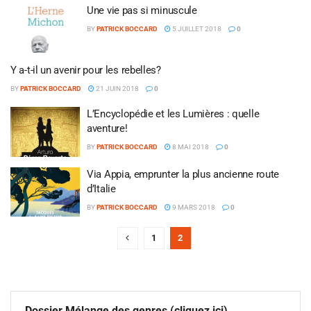
Une vie pas si minuscule
BY
PATRICK BOCCARD
5 JUILLET 2018
0
Y a-t-il un avenir pour les rebelles?
BY
PATRICK BOCCARD
21 JUIN 2018
0
L’Encyclopédie et les Lumières : quelle
aventure!
BY
PATRICK BOCCARD
8 MAI 2018
0
Via Appia, emprunter la plus ancienne route
d’Italie
BY
PATRICK BOCCARD
9 MARS 2018
0
1
2
Dossier Mélange des genres (cliquez ici)