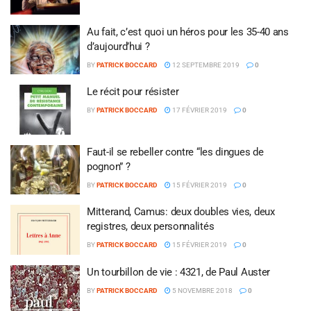
Au fait, c’est quoi un héros pour les 35-40 ans
d’aujourd’hui ?
BY
PATRICK BOCCARD
12 SEPTEMBRE 2019
0
Le récit pour résister
BY
PATRICK BOCCARD
17 FÉVRIER 2019
0
Faut-il se rebeller contre “les dingues de
pognon” ?
BY
PATRICK BOCCARD
15 FÉVRIER 2019
0
Mitterand, Camus: deux doubles vies, deux
registres, deux personnalités
BY
PATRICK BOCCARD
15 FÉVRIER 2019
0
Un tourbillon de vie : 4321, de Paul Auster
BY
PATRICK BOCCARD
5 NOVEMBRE 2018
0