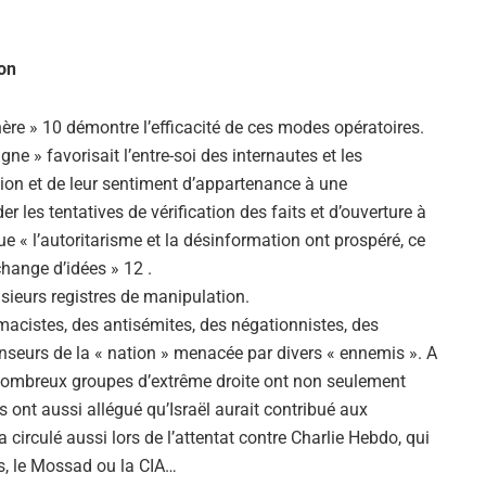
ion
re » 10 démontre l’efficacité de ces modes opératoires.
ne » favorisait l’entre-soi des internautes et les
ion et de leur sentiment d’appartenance à une
les tentatives de vérification des faits et d’ouverture à
ue « l’autoritarisme et la désinformation ont prospéré, ce
échange d’idées » 12 .
usieurs registres de manipulation.
émacistes, des antisémites, des négationnistes, des
seurs de la « nation » menacée par divers « ennemis ». A
 nombreux groupes d’extrême droite ont non seulement
s ont aussi allégué qu’Israël aurait contribué aux
 circulé aussi lors de l’attentat contre Charlie Hebdo, qui
is, le Mossad ou la CIA…