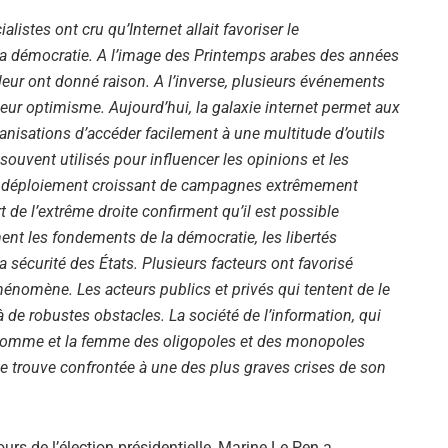
listes ont cru qu’Internet allait favoriser le
a démocratie. A l’image des Printemps arabes des années
 leur ont donné raison. A l’inverse, plusieurs événements
leur optimisme. Aujourd’hui, la galaxie internet permet aux
anisations d’accéder facilement à une multitude d’outils
ouvent utilisés pour influencer les opinions et les
 déploiement croissant de campagnes extrêmement
t de l’extrême droite confirment qu’il est possible
ent les fondements de la démocratie, les libertés
la sécurité des États. Plusieurs facteurs ont favorisé
hénomène. Les acteurs publics et privés qui tentent de le
à de robustes obstacles. La société de l’information, qui
l’homme et la femme des oligopoles et des monopoles
e trouve confrontée à une des plus graves crises de son
ours de l’élection présidentielle, Marine Le Pen a