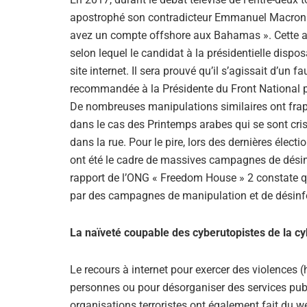
apostrophé son contradicteur Emmanuel Macron e
avez un compte offshore aux Bahamas ». Cette as
selon lequel le candidat à la présidentielle dispos
site internet. Il sera prouvé qu’il s’agissait d’un f
recommandée à la Présidente du Front National par
De nombreuses manipulations similaires ont frap
dans le cas des Printemps arabes qui se sont cris
dans la rue. Pour le pire, lors des dernières électi
ont été le cadre de massives campagnes de désinf
rapport de l’ONG « Freedom House » 2 constate qu
par des campagnes de manipulation et de désinf
La naïveté coupable des cyberutopistes de la c
Le recours à internet pour exercer des violences
personnes ou pour désorganiser des services publ
organisations terroristes ont également fait du w