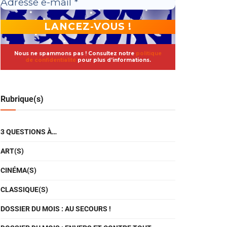
Nous ne spammons pas ! Consultez notre
politique
de confidentialité
pour plus d’informations.
Rubrique(s)
3 QUESTIONS À…
ART(S)
CINÉMA(S)
CLASSIQUE(S)
DOSSIER DU MOIS : AU SECOURS !