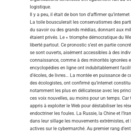
logistique.
Il y a peu, il était de bon ton d’affirmer qu’intern
La toile bousculerait les conservatismes des parti
du savoir ou des grands médias, donnant aux mili
étaient privés. Le « triomphe démocratique du Web 
liberté partout. Ce pronostic s’est en partie con
se sont ouverts, aisément accessibles à des ind
connaissance, comme à des minorités ignorées et
encyclopédies en ligne ont indubitablement facili
d’écoles, de livres… La montée en puissance de c
des écologistes, ont confirmé qu’internet constitu
notamment les plus en délicatesse avec les prin
ces voix nouvelles, au moins pour un temps. Car tr
appris à exploiter le Web pour déstabiliser les ré
endoctriner les foules. La Russie, la Chine et l’Ir
dans leur sillage les mouvements extrémistes, et
actives sur le cybermarché. Au premier rang d’en