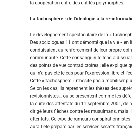
la coopération entre des entités polymorphes.
La fachosphère : de l’idéologie à la ré-informat
Le développement spectaculaire de la « fachosphè
Des sociologues 11 ont démonté que la vie « en lig
conduisaient au renforcement de leur propre opin
communauté. Cette consanguinité tend à dissuader 
des points de vue contradictoires ; elle explique q
qui n’a pas été le cas pour l’expression libre et l’
Cette « fachosphère » n’hésite pas à mobiliser pl
Selon les cas, ils reprennent les thèses des supr
révisionnistes… ou se présentent comme les défen
la suite des attentats du 11 septembre 2001, de
dirigé leurs flèches contre les musulmans, mais il
attentats. Ce type de rumeurs conspirationnistes a
aurait été préparé par les services secrets frança