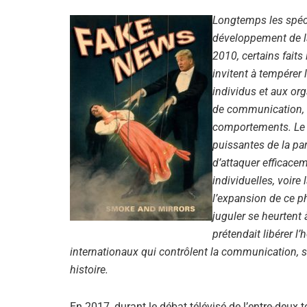
Longtemps les spécia
développement de l
2010, certains faits
invitent à tempérer 
individus et aux org
de communication, s
comportements. Le
puissantes de la par
d’attaquer efficacem
individuelles, voire 
l’expansion de ce p
juguler se heurtent 
prétendait libérer 
internationaux qui contrôlent la communication, s
histoire.
En 2017, durant le débat télévisé de l’entre-deux t