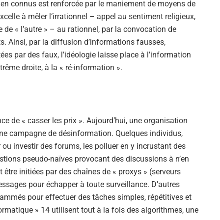
bien connus est renforcée par le maniement de moyens de
elle à mêler l‘irrationnel – appel au sentiment religieux,
 de « l’autre » – au rationnel, par la convocation de
. Ainsi, par la diffusion d’informations fausses,
es par des faux, l’idéologie laisse place à l’information
rême droite, à la « ré-information ».
e de « casser les prix ». Aujourd’hui, une organisation
ne campagne de désinformation. Quelques individus,
 ou investir des forums, les polluer en y incrustant des
estions pseudo-naïves provocant des discussions à n’en
être initiées par des chaînes de « proxys » (serveurs
messages pour échapper à toute surveillance. D’autres
grammés pour effectuer des tâches simples, répétitives et
atique » 14 utilisent tout à la fois des algorithmes, une