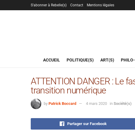
S’abonner à Rebelle(s)
Contact
Mentions légales
ACCUEIL
POLITIQUE(S)
ART(S)
PHILO-
ATTENTION DANGER : Le fasci
transition numérique
by
Patrick Boccard
4 mars 2020
in
Société(s)
Partager sur Facebook