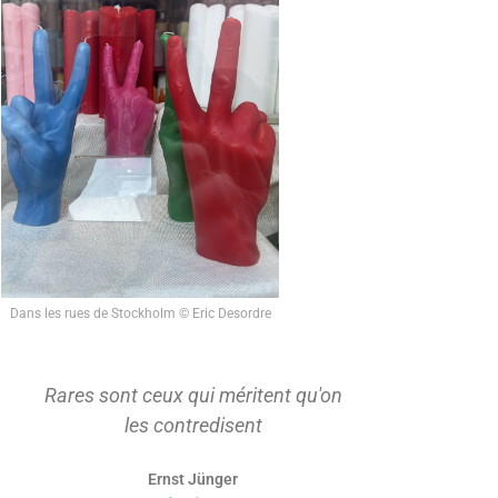
Dans les rues de Stockholm © Eric Desordre
Rares sont ceux qui méritent qu'on
On ne s'ap
les contredisent
d'abord t
Ernst Jünger