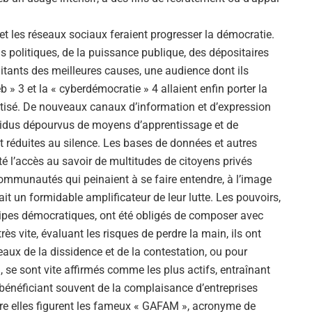
Alejandro Jodorowsky
et et les réseaux sociaux feraient progresser la démocratie.
s politiques, de la puissance publique, des dépositaires
tants des meilleures causes, une audience dont ils
» 3 et la « cyberdémocratie » 4 allaient enfin porter la
crétisé. De nouveaux canaux d’information et d’expression
ividus dépourvus de moyens d’apprentissage et de
 réduites au silence. Les bases de données et autres
té l’accès au savoir de multitudes de citoyens privés
ommunautés qui peinaient à se faire entendre, à l’image
ait un formidable amplificateur de leur lutte. Les pouvoirs,
cipes démocratiques, ont été obligés de composer avec
ès vite, évaluant les risques de perdre la main, ils ont
seaux de la dissidence et de la contestation, ou pour
an, se sont vite affirmés comme les plus actifs, entraînant
 bénéficiant souvent de la complaisance d’entreprises
tre elles figurent les fameux « GAFAM », acronyme de