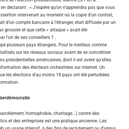
n déclarant : « J’espère qu’on n’apprendra pas que vous
sertion intervenait au moment où la copie d’un contrat,
ait d’un compte bancaire à l’étranger, était diffusée par un
aux grossier et que cette « attaque » avait été
 l’un de ses conseillers 1 .
pé plusieurs pays étrangers. Pour le meilleur, comme
tallisés sur les réseaux sociaux avant de se concrétiser
ons présidentielles américaines, dont il est avéré qu’elles
ormation des électeurs orchestrées sur internet. Un
e les élections d’au moins 18 pays ont été perturbées
ormation.
yberdémocratie
Si tu veux arrêter de faire ce que tu
fais, arrête d'être ce que tu n'es
 (harcèlement, homophobie, chantage…) contre des
pas.
ics et des entreprises est une pratique ancienne. Les
eb un usage intensif, à des fins de recrutement ou d’appui