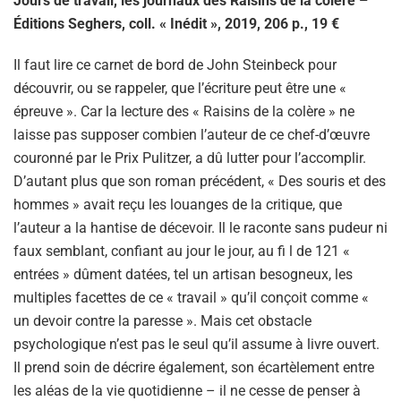
Jours de travail, les journaux des Raisins de la colère –
Éditions Seghers, coll. « Inédit », 2019, 206 p., 19 €
Il faut lire ce carnet de bord de John Steinbeck pour
découvrir, ou se rappeler, que l’écriture peut être une «
épreuve ». Car la lecture des « Raisins de la colère » ne
laisse pas supposer combien l’auteur de ce chef-d’œuvre
couronné par le Prix Pulitzer, a dû lutter pour l’accomplir.
D’autant plus que son roman précédent, « Des souris et des
hommes » avait reçu les louanges de la critique, que
l’auteur a la hantise de décevoir. Il le raconte sans pudeur ni
faux semblant, confiant au jour le jour, au fi l de 121 «
entrées » dûment datées, tel un artisan besogneux, les
multiples facettes de ce « travail » qu’il conçoit comme «
un devoir contre la paresse ». Mais cet obstacle
psychologique n’est pas le seul qu’il assume à livre ouvert.
Il prend soin de décrire également, son écartèlement entre
les aléas de la vie quotidienne – il ne cesse de penser à