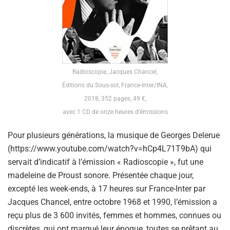
Radioscopie, Jacques Chancel,
Éditions du Sous-sol, France-Inter/INA,
2018, 352 pages, 49 €,
avec 1 CD de onze heures d’émissions
Pour plusieurs générations, la musique de Georges Delerue
(https://www.youtube.com/watch?v=hCp4L71T9bA) qui
servait d’indicatif à l’émission « Radioscopie », fut une
madeleine de Proust sonore. Présentée chaque jour,
excepté les week-ends, à 17 heures sur France-Inter par
Jacques Chancel, entre octobre 1968 et 1990, l’émission a
reçu plus de 3 600 invités, femmes et hommes, connues ou
discrètes, qui ont marqué leur époque, toutes se prêtant au