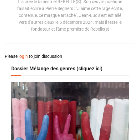
Il a créé le bimestriel REBELLE(S). Son œuvre poétique
faisait écrire à Pierre Seghers : "J’aime cette rage écrite,
contenue, ce masque arraché". Jean-Luc s'est est allé
vers d'autres cieux le 5 décembre 2024, mais il reste le
fondateur et l'âme première de Rebelle(s)
Please
login
to join discussion
Dossier Mélange des genres (cliquez ici)