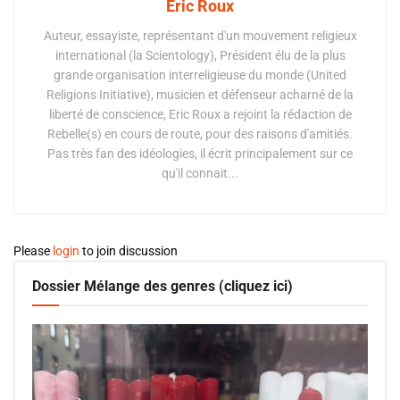
Eric Roux
Auteur, essayiste, représentant d'un mouvement religieux
international (la Scientology), Président élu de la plus
grande organisation interreligieuse du monde (United
Religions Initiative), musicien et défenseur acharné de la
liberté de conscience, Eric Roux a rejoint la rédaction de
Rebelle(s) en cours de route, pour des raisons d'amitiés.
Pas très fan des idéologies, il écrit principalement sur ce
qu'il connait...
Please
login
to join discussion
Dossier Mélange des genres (cliquez ici)