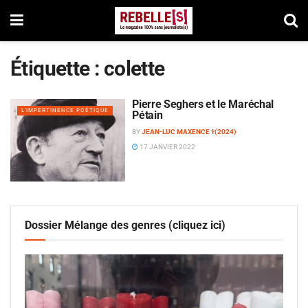
Étiquette :
colette
Pierre Seghers et le Maréchal
L'IMPERTINENCE POÉTIQUE
Pétain
BY
JEAN-LUC MAXENCE †(2024)
17 JANVIER 2022
Dossier Mélange des genres (cliquez ici)