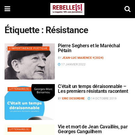
Étiquette :
Résistance
Pierre Seghers et le Maréchal
L'IMPERTINENCE POÉTIQUE
Pétain
BY
JEAN-LUC MAXENCE †(2024)
17 JANVIER 2022
C’était un temps déraisonnable –
LITTÉRAIRE(S)
Les premiers résistants racontent
BY
ERIC DESORDRE
14 OCTOBRE 2019
Vie et mort de Jean Cavaillès, par
LITTÉRAIRE(S)
Georges Canguilhem