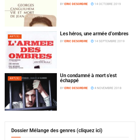
BY
ERIC DESORDRE
14 OCTOBRE 2019
Les héros, une armée d’ombres
ART(S)
BY
ERIC DESORDRE
14 SEPTEMBRE 2019
Un condamné à mort s’est
ART(S)
échappé
BY
ERIC DESORDRE
4 NOVEMBRE 2018
Dossier Mélange des genres (cliquez ici)