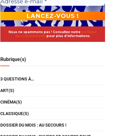
Nous ne spammons pas ! Consultez notre
politique
de confidentialité
pour plus d’informations.
Rubrique(s)
3 QUESTIONS À…
ART(S)
CINÉMA(S)
CLASSIQUE(S)
DOSSIER DU MOIS : AU SECOURS !