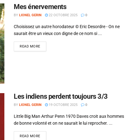
Mes énervements
BY
LIONEL GERIN
22 OCTOBRE 2025
0
Choisissez un autre horodateur © Eric Desordre - On ne
saurait être un vieux con digne de ce nom si ...
READ MORE
Les indiens perdent toujours 3/3
BY
LIONEL GERIN
19 OCTOBRE 2025
0
êter de faire ce que tu
Rares sont ceux qui méritent 
Little Big Man Arthur Penn 1970 Daves croit aux hommes
 d'être ce que tu n'es
les contredisent
de bonne volonté et on ne saurait le lui reprocher. ...
pas.
Ernst Jünger
READ MORE