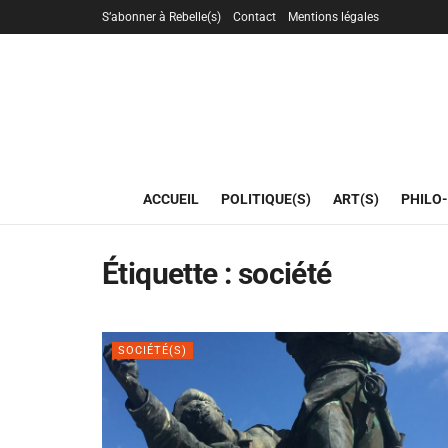
S’abonner à Rebelle(s)
Contact
Mentions légales
ACCUEIL
POLITIQUE(S)
ART(S)
PHILO-
Étiquette :
société
SOCIÉTÉ(S)