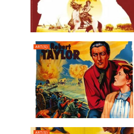
Alejan
ART(S)
ART(S)