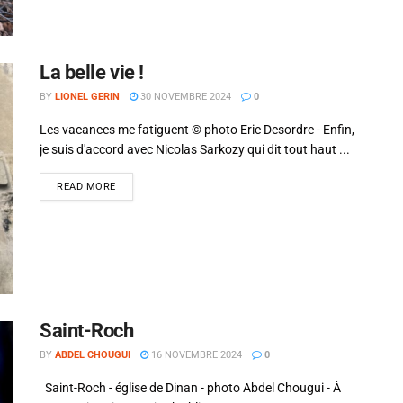
La belle vie !
BY
LIONEL GERIN
30 NOVEMBRE 2024
0
Les vacances me fatiguent © photo Eric Desordre - Enfin,
je suis d'accord avec Nicolas Sarkozy qui dit tout haut ...
READ MORE
Saint-Roch
BY
ABDEL CHOUGUI
16 NOVEMBRE 2024
0
Saint-Roch - église de Dinan - photo Abdel Chougui - À