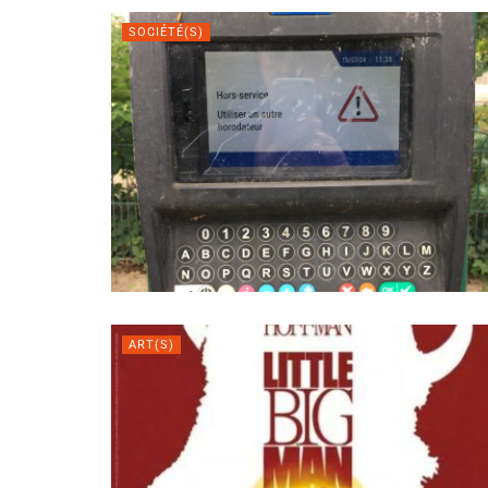
SOCIÉTÉ(S)
ART(S)
Si tu veux arr
fais, arrête