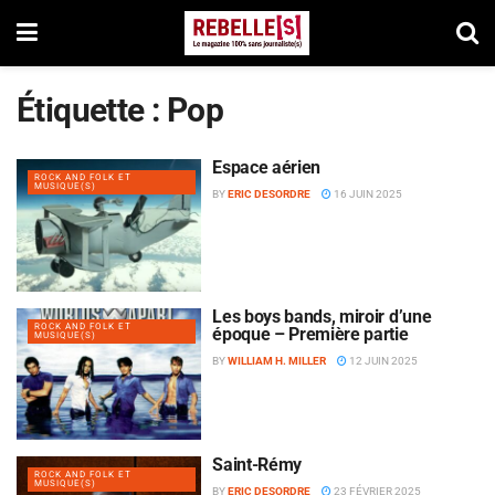
Étiquette :
Pop
Espace aérien
ROCK AND FOLK ET
MUSIQUE(S)
BY
ERIC DESORDRE
16 JUIN 2025
Les boys bands, miroir d’une
ROCK AND FOLK ET
époque – Première partie
MUSIQUE(S)
BY
WILLIAM H. MILLER
12 JUIN 2025
Saint-Rémy
ROCK AND FOLK ET
MUSIQUE(S)
BY
ERIC DESORDRE
23 FÉVRIER 2025