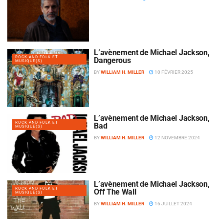
L’avènement de Michael Jackson,
ROCK AND FOLK ET
Dangerous
MUSIQUE(S)
BY
WILLIAM H. MILLER
10 FÉVRIER 2025
L’avènement de Michael Jackson,
ROCK AND FOLK ET
Bad
MUSIQUE(S)
BY
WILLIAM H. MILLER
12 NOVEMBRE 2024
L’avènement de Michael Jackson,
ROCK AND FOLK ET
Off The Wall
MUSIQUE(S)
BY
WILLIAM H. MILLER
16 JUILLET 2024