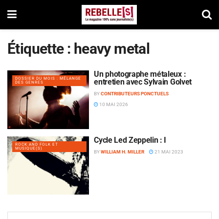
Étiquette :
heavy metal
Un photographe métaleux :
DOSSIER DU MOIS : MÉLANGE
entretien avec Sylvain Golvet
DES GENRES
BY
CONTRIBUTEURS PONCTUELS
10 MAI 2026
Cycle Led Zeppelin : I
ROCK AND FOLK ET
MUSIQUE(S)
BY
WILLIAM H. MILLER
21 MAI 2023