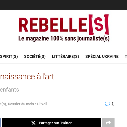
SPIRIT(S)
SOCIÉTÉ(S)
LITTÉRAIRE(S)
SPÉCIAL UKRAINE
T
 naissance à l’art
 enfants
0
t(s)
,
Dossier du mois : L'Éveil
Partager sur Twitter