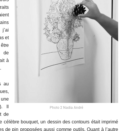
Alejandro Jodorowsky
aits
aient
mains
j’ai
as et
 être
n de
ait à
.
s au
ues,
à une
. Il
Photo 2 Nadia André
t de
e célèbre bouquet, un dessin des contours était imprimé
es de pin proposées aussi comme outils. Quant à l’autre