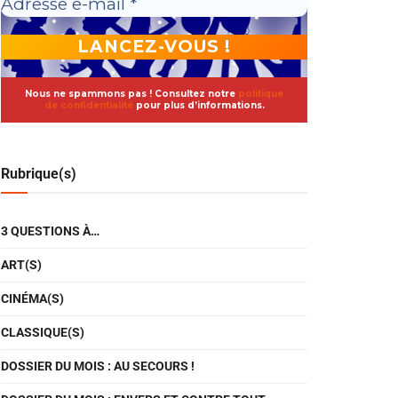
Nous ne spammons pas ! Consultez notre
politique
de confidentialité
pour plus d’informations.
Rubrique(s)
3 QUESTIONS À…
ART(S)
CINÉMA(S)
CLASSIQUE(S)
DOSSIER DU MOIS : AU SECOURS !