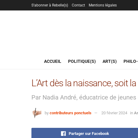
S’abonner à Rebelle(s)
Contact
Mentions légales
ACCUEIL
POLITIQUE(S)
ART(S)
PHILO-
L’Art dès la naissance, soit la
Par Nadia André, éducatrice de jeunes
by
contributeurs ponctuels
20 février 2024
in
Ar
Partager sur Facebook