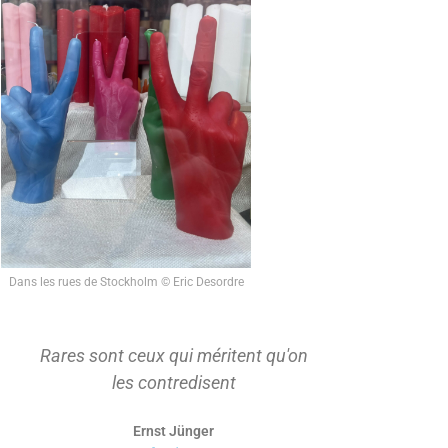
Dans les rues de Stockholm © Eric Desordre
Rares sont ceux qui méritent qu'on
On ne s'ap
les contredisent
d'abord t
Ernst Jünger