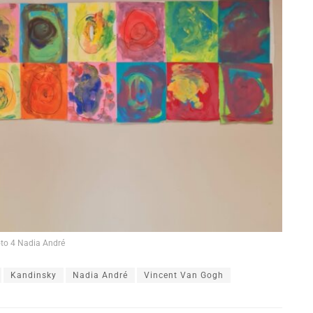
to 4 Nadia André
Kandinsky
Nadia André
Vincent Van Gogh