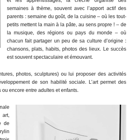
et les apprentissages, la crèche organise des
semaines à thème, souvent avec l’apport actif des
parents : semaine du goût, de la cuisine – où les tout-
petits mettent la main à la pâte, au sens propre ! – de
la musique, des régions ou pays du monde – où
chacun fait partager un peu de sa culture d’origine :
chansons, plats, habits, photos des lieux. Le succès
est souvent spectaculaire et émouvant.
intures, photos, sculptures) ou lui proposer des activités
développement de son habilité sociale. L’art permet des
s ou encore entre adultes et enfants.
nale
Si tu veux arrêter de faire ce que tu
art,
fais, arrête d'être ce que tu n'es
e de
pas.
rylin
rois