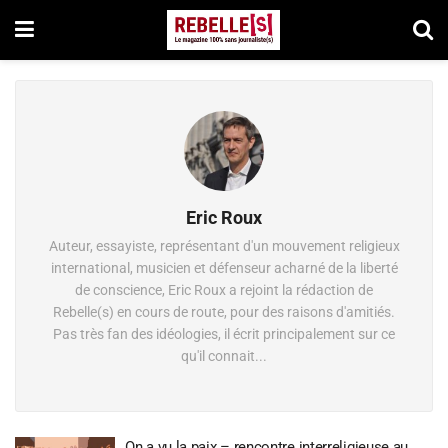
Eric Roux
Auteur, essayiste, représentant d'un mouvement religieux
international, musicien et défenseur acharné de la liberté
de conscience, Eric Roux a rejoint la rédaction de
Rebelle(s) en cours de route, pour des raisons d'amitiés.
Pas très fan des idéologies, il écrit principalement sur ce
qu'il connait...
On a vu la paix – rencontre interreligieuse au