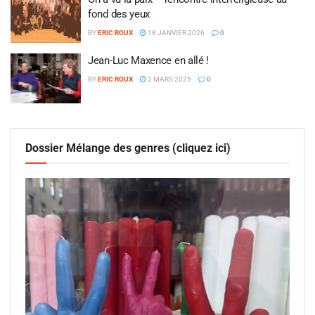
fond des yeux
BY
ERIC ROUX
18 JANVIER 2026
0
Jean-Luc Maxence en allé !
BY
ERIC ROUX
2 MARS 2025
0
Dossier Mélange des genres (cliquez ici)