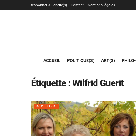
S’abonner à Rebelle(s)
Contact
Mentions légales
ACCUEIL
POLITIQUE(S)
ART(S)
PHILO-
Étiquette :
Wilfrid Guerit
SOCIÉTÉ(S)