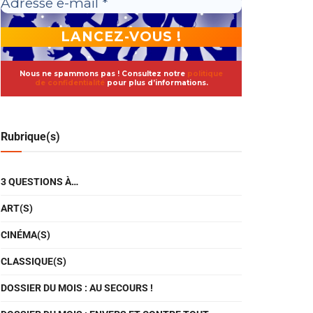
Nous ne spammons pas ! Consultez notre
politique
de confidentialité
pour plus d’informations.
Rubrique(s)
3 QUESTIONS À…
ART(S)
CINÉMA(S)
CLASSIQUE(S)
DOSSIER DU MOIS : AU SECOURS !