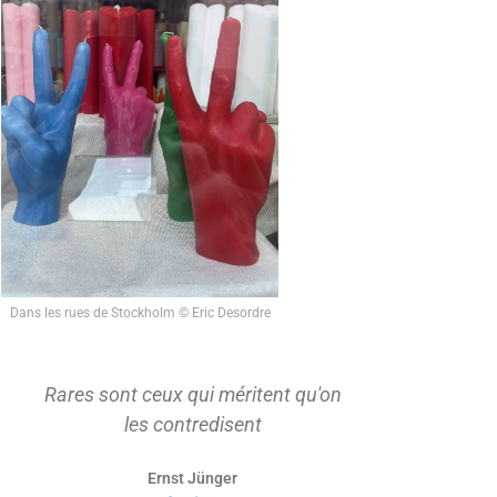
Dans les rues de Stockholm © Eric Desordre
Rares sont ceux qui méritent qu'on
On ne s'ap
les contredisent
d'abord t
Ernst Jünger