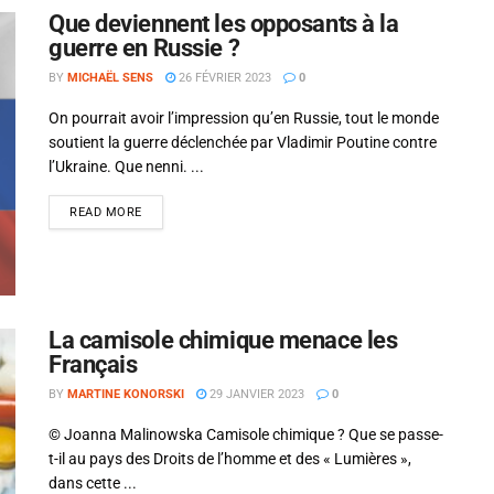
Que deviennent les opposants à la
guerre en Russie ?
BY
MICHAËL SENS
26 FÉVRIER 2023
0
On pourrait avoir l’impression qu’en Russie, tout le monde
soutient la guerre déclenchée par Vladimir Poutine contre
l’Ukraine. Que nenni. ...
READ MORE
La camisole chimique menace les
Français
Si tu veux arrêter de faire ce que tu
BY
MARTINE KONORSKI
29 JANVIER 2023
0
fais, arrête d'être ce que tu n'es
© Joanna Malinowska Camisole chimique ? Que se passe-
pas.
t-il au pays des Droits de l’homme et des « Lumières »,
dans cette ...