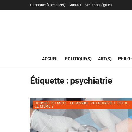
S’abonner à Rebelle(s)
Contact
Mentions légales
ACCUEIL
POLITIQUE(S)
ART(S)
PHILO-
Étiquette :
psychiatrie
DOSSIER DU MOIS : LE MONDE D'AUJOURD'HUI EST-IL
LE MÊME ?