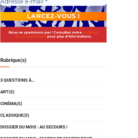
Nous ne spammons pas ! Consultez notre
politique
de confidentialité
pour plus d’informations.
Rubrique(s)
3 QUESTIONS À…
ART(S)
CINÉMA(S)
CLASSIQUE(S)
DOSSIER DU MOIS : AU SECOURS !