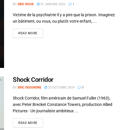
BY
ERIC ROUX
31 JANVIER 2022
1
Victime de la psychiatrie Il y a pire que la prison. Imaginez
un bâtiment, ou vous, ou plutôt votre enfant, ...
READ MORE
Shock Corridor
BY
ERIC DESORDRE
23 OCTOBRE 2019
0
Shock Corridor, film américain de Samuel Fuller (1963),
avec Peter Brecket Constance Towers, production Allied
Pictures - Un journaliste ambitieux ...
READ MORE