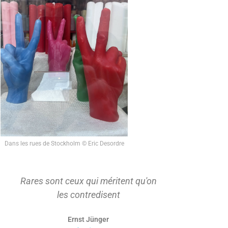
Dans les rues de Stockholm © Eric Desordre
Rares sont ceux qui méritent qu'on
On ne s'ap
les contredisent
d'abord t
Ernst Jünger