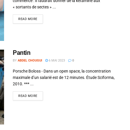
commencé : il faudrait donner de la kétamine aux
« sortants de sectes » ...
READ MORE
Pantin
BY
ABDEL CHOUGUI
6 MAI 2023
0
Porsche Boloss - Dans un open space, la concentration
maximale d’un salarié est de 12 minutes. Étude Sciforma,
2010. *** ...
READ MORE