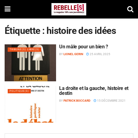
Étiquette :
histoire des idées
Un mâle pour un bien ?
TRIBUNE(S) LIBRE(S)
BY
LIONEL GERIN
25 AVRIL 2025
La droite et la gauche, histoire et
POLITIQUE(S)
destin
BY
PATRICK BOCCARD
15 DÉCEMBRE 2021