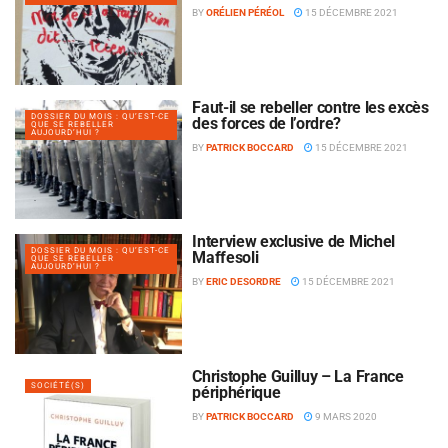
BY
ORÉLIEN PÉRÉOL
15 DÉCEMBRE 2021
Faut-il se rebeller contre les excès
DOSSIER DU MOIS : QU’EST-CE
des forces de l’ordre?
QUE SE REBELLER
AUJOURD’HUI ?
BY
PATRICK BOCCARD
15 DÉCEMBRE 2021
Interview exclusive de Michel
DOSSIER DU MOIS : QU’EST-CE
Maffesoli
QUE SE REBELLER
AUJOURD’HUI ?
BY
ERIC DESORDRE
15 DÉCEMBRE 2021
Christophe Guilluy – La France
SOCIÉTÉ(S)
périphérique
BY
PATRICK BOCCARD
9 MARS 2020