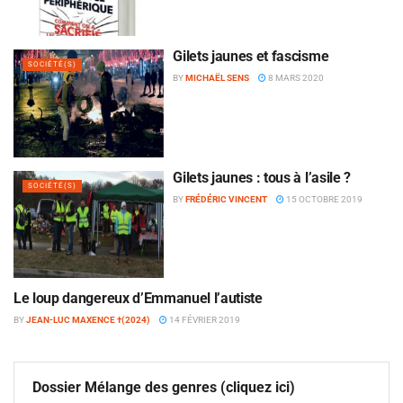
Gilets jaunes et fascisme
SOCIÉTÉ(S)
BY
MICHAËL SENS
8 MARS 2020
Gilets jaunes : tous à l’asile ?
SOCIÉTÉ(S)
BY
FRÉDÉRIC VINCENT
15 OCTOBRE 2019
Le loup dangereux d’Emmanuel l’autiste
POLITIQUE(S)
BY
JEAN-LUC MAXENCE †(2024)
14 FÉVRIER 2019
Dossier Mélange des genres (cliquez ici)