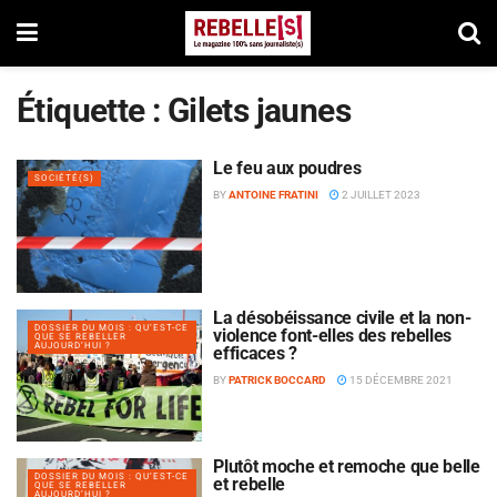
Étiquette :
Gilets jaunes
Le feu aux poudres
SOCIÉTÉ(S)
BY
ANTOINE FRATINI
2 JUILLET 2023
La désobéissance civile et la non-
DOSSIER DU MOIS : QU’EST-CE
violence font-elles des rebelles
QUE SE REBELLER
AUJOURD’HUI ?
efficaces ?
BY
PATRICK BOCCARD
15 DÉCEMBRE 2021
Plutôt moche et remoche que belle
DOSSIER DU MOIS : QU’EST-CE
et rebelle
QUE SE REBELLER
AUJOURD’HUI ?