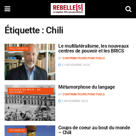
Étiquette :
Chili
Le multilatéralisme, les nouveaux
POLITIQUE(S)
centres de pouvoir et les BRICS
BY
CONTRIBUTEURS PONCTUELS
21 NOVEMBRE 2024
Métamorphose du langage
DOSSIER DU MOIS : AU
SECOURS !
BY
CONTRIBUTEURS PONCTUELS
2 NOVEMBRE 2023
Coups de coeur au bout du monde
VOYAGE(S)
– Chili