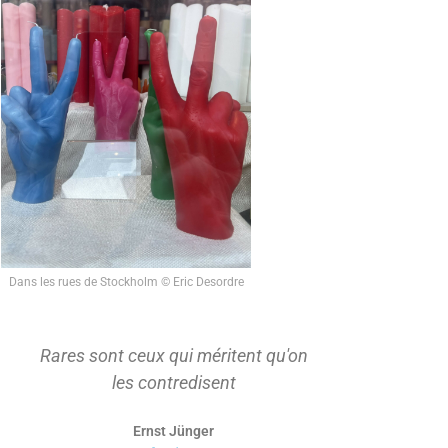
Dans les rues de Stockholm © Eric Desordre
Rares sont ceux qui méritent qu'on
On ne s'ap
les contredisent
d'abord t
Ernst Jünger