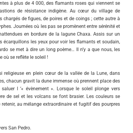
tes à plus de 4 000, des flamants roses qui viennent se
astions de résistance indigène. Au cœur du village de
s chargés de figues, de poires et de coings ; cette autre à
phes. Journées où les pas se promènent entre sérénité et
nattendues en bordure de la lagune Chaxa. Assis sur un
s écarquillons les yeux pour voir les flamants et soudain,
ardo se met à dire un long poème… Il n’y a que nous, les
ù se reflète le soleil !
asi religieuse en plein cœur de la vallée de la Lune, dans
des, chacun gravit la dune immense où prennent place des
saluer l ‘« évènement ». Lorsque le soleil plonge vers
lère de sel et les volcans se font brasier. Les couleurs se
 retenir, au mélange extraordinaire et fugitif des pourpres
 vers San Pedro.