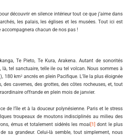
 pour découvrir en silence intérieur tout ce que j’aime dans
archés, les palais, les églises et les musées. Tout ici est
oire accompagnera chacun de nos pas !
nga, Te Pieto, Te Kura, Arakena. Autant de sonorités
e, là, tel sanctuaire, telle ile ou tel volcan. Nous sommes à
!), 180 km
ancrés en plein Pacifique. L’île la plus éloignée
2
 des cavernes, des grottes, des côtes rocheuses, et, tout
xtraordinaire offrande en plein mois de janvier.
Si tu veux arrêter de faire ce que tu
e de l’île et à la douceur polynésienne. Paris et le stress
fais, arrête d'être ce que tu n'es
lques troupeaux de moutons indisciplinés au milieu des
pas.
ons, émus et totalement sidérés les moai
[1]
dont le plus
e sa grandeur. Celui-là semble, tout simplement, nous