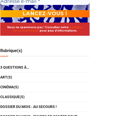
Nous ne spammons pas ! Consultez notre
politique
de confidentialité
pour plus d’informations.
Rubrique(s)
3 QUESTIONS À…
ART(S)
CINÉMA(S)
CLASSIQUE(S)
DOSSIER DU MOIS : AU SECOURS !