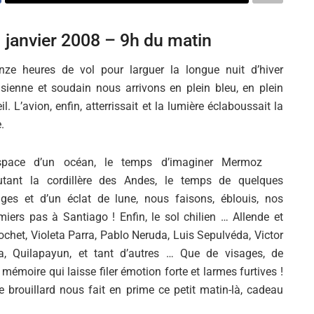
 janvier 2008 – 9h du matin
nze heures de vol pour larguer la longue nuit d’hiver
isienne et soudain nous arrivons en plein bleu, en plein
eil. L’avion, enfin, atterrissait et la lumière éclaboussait la
e.
space d’un océan, le temps d’imaginer Mermoz
utant la cordillère des Andes, le temps de quelques
ges et d’un éclat de lune, nous faisons, éblouis, nos
miers pas à Santiago ! Enfin, le sol chilien … Allende et
ochet, Violeta Parra, Pablo Neruda, Luis Sepulvéda, Victor
a, Quilapayun, et tant d’autres … Que de visages, de
émoire qui laisse filer émotion forte et larmes furtives !
e brouillard nous fait en prime ce petit matin-là, cadeau