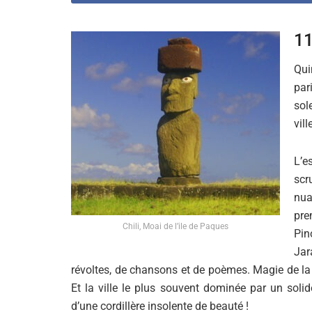
11
Qui
par
sol
vill
L’e
scr
nua
pre
Chili, Moai de l’ile de Paques
Pin
Jar
révoltes, de chansons et de poèmes. Magie de la m
Et la ville le plus souvent dominée par un solid
d’une cordillère insolente de beauté !