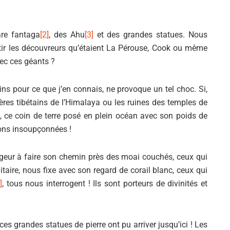
Alejandro Jodorowsky
re fantaga
[2]
, des Ahu
[3]
et des grandes statues. Nous
ir les découvreurs qu’étaient La Pérouse, Cook ou même
vec ces géants ?
ns pour ce que j’en connais, ne provoque un tel choc. Si,
ères tibétains de l’Himalaya ou les ruines des temples de
 ce coin de terre posé en plein océan avec son poids de
ions insoupçonnées !
voyageur à faire son chemin près des moai couchés, ceux qui
litaire, nous fixe avec son regard de corail blanc, ceux qui
]
, tous nous interrogent ! Ils sont porteurs de divinités et
s grandes statues de pierre ont pu arriver jusqu’ici ! Les