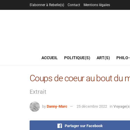
S’abonner à Rebelle(s)
Contact
Mentions légales
ACCUEIL
POLITIQUE(S)
ART(S)
PHILO-
Coups de coeur au bout du m
Extrait
by
Danny-Marc
25 décembre 2022
in
Voyage(s
Partager sur Facebook