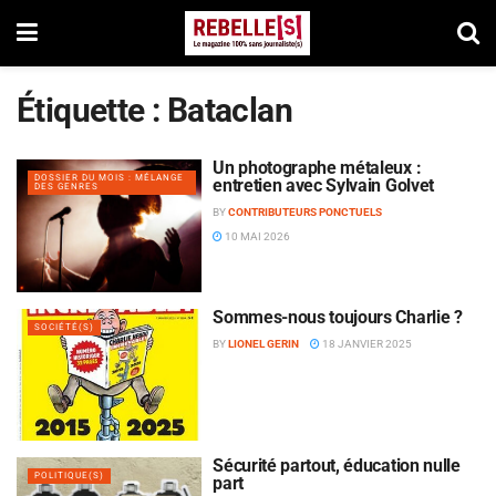
Étiquette :
Bataclan
Un photographe métaleux :
DOSSIER DU MOIS : MÉLANGE
entretien avec Sylvain Golvet
DES GENRES
BY
CONTRIBUTEURS PONCTUELS
10 MAI 2026
Sommes-nous toujours Charlie ?
SOCIÉTÉ(S)
BY
LIONEL GERIN
18 JANVIER 2025
Sécurité partout, éducation nulle
POLITIQUE(S)
part