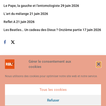
Le Pape, la gauche et l’entomologiste
29 juin 2026
L’art du mélange
21 juin 2026
Reflet A
21 juin 2026
Les Beatles… Un cadeau des Dieux ? Onzième partie
17 juin 2026
Gérer le consentement aux
cookies
Nous utilisons des cookies pour optimiser notre site web et notre service.
Tous les cookies
Ce site web utilise des cookies. En continuant à utiliser ce site web,
vous consentez à ce que des cookies soient utilisés. Visitez notre
Refuser
© 2026
Politique de confidentialité et de cookies
.
Je suis d'accord