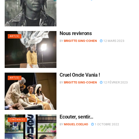
Nous revivrons
ART(S)
BY
BRIGITTE GINS-COHEN
12 MARS 2023
Cruel Oncle Vania !
ART(S)
BY
BRIGITTE GINS-COHEN
12 FÉVRIER 2023
Écouter, sentir…
CINÉMA(S)
BY
MIGUEL COELHO
1 OCTOBRE 2022