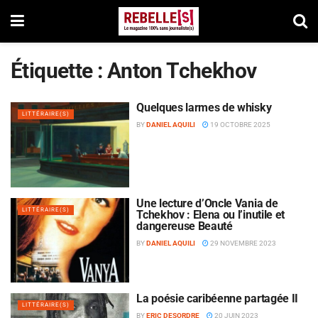
Étiquette :
Anton Tchekhov
Quelques larmes de whisky
LITTÉRAIRE(S)
BY
DANIEL AQUILI
19 OCTOBRE 2025
Une lecture d’Oncle Vania de
LITTÉRAIRE(S)
Tchekhov : Elena ou l’inutile et
dangereuse Beauté
BY
DANIEL AQUILI
29 NOVEMBRE 2023
La poésie caribéenne partagée II
LITTÉRAIRE(S)
BY
ERIC DESORDRE
20 JUIN 2023