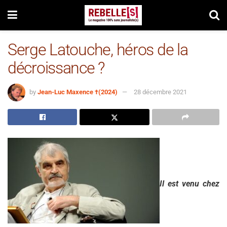
Serge Latouche, héros de la
décroissance ?
by
Jean-Luc Maxence †(2024)
28 décembre 2021
Il est venu chez