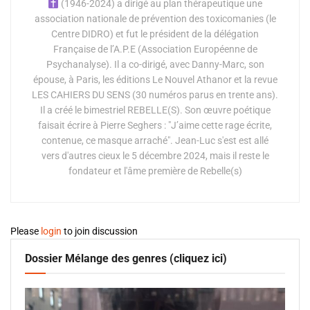
(1946-2024) a dirigé au plan thérapeutique une
association nationale de prévention des toxicomanies (le
Centre DIDRO) et fut le président de la délégation
Française de l’A.P.E (Association Européenne de
Psychanalyse). Il a co-dirigé, avec Danny-Marc, son
épouse, à Paris, les éditions Le Nouvel Athanor et la revue
LES CAHIERS DU SENS (30 numéros parus en trente ans).
Il a créé le bimestriel REBELLE(S). Son œuvre poétique
faisait écrire à Pierre Seghers : "J’aime cette rage écrite,
contenue, ce masque arraché". Jean-Luc s'est est allé
vers d'autres cieux le 5 décembre 2024, mais il reste le
fondateur et l'âme première de Rebelle(s)
Please
login
to join discussion
Dossier Mélange des genres (cliquez ici)