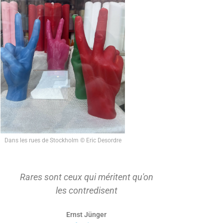
Dans les rues de Stockholm © Eric Desordre
Rares sont ceux qui méritent qu'on
On ne s'ap
les contredisent
d'abord t
Ernst Jünger