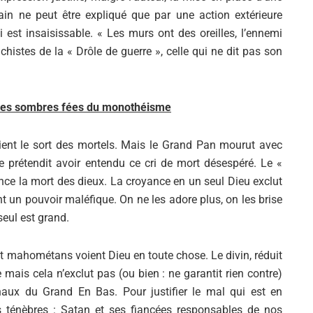
Alejandro Jodorowsky
in ne peut être expliqué que par une action extérieure
 est insaisissable. « Les murs ont des oreilles, l’ennemi
ichistes de la « Drôle de guerre », celle qui ne dit pas son
 les sombres fées du monothéisme
ient le sort des mortels. Mais le Grand Pan mourut avec
 prétendit avoir entendu ce cri de mort désespéré. Le «
ce la mort des dieux. La croyance en un seul Dieu exclut
nt un pouvoir maléfique. On ne les adore plus, on les brise
eul est grand.
et mahométans voient Dieu en toute chose. Le divin, réduit
re mais cela n’exclut pas (ou bien : ne garantit rien contre)
aux du Grand En Bas. Pour justifier le mal qui est en
s ténèbres : Satan et ses fiancées responsables de nos