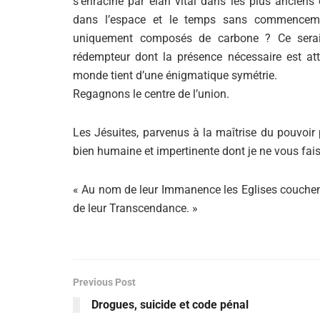
s’enracine par élan vital dans les plus anciens
dans l’espace et le temps sans commenceme
uniquement composés de carbone ? Ce serait 
rédempteur dont la présence nécessaire est atte
monde tient d’une énigmatique symétrie.
Regagnons le centre de l’union.
Les Jésuites, parvenus à la maîtrise du pouvoir p
bien humaine et impertinente dont je ne vous fai
« Au nom de leur Immanence les Eglises couchen
de leur Transcendance. »
Previous Post
Drogues, suicide et code pénal