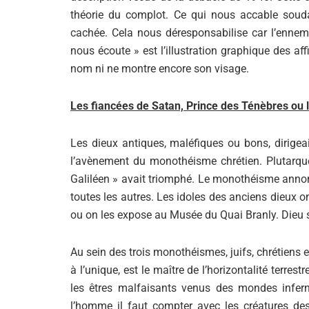
théorie du complot. Ce qui nous accable souda
cachée. Cela nous déresponsabilise car l’ennemi
nous écoute » est l’illustration graphique des aff
nom ni ne montre encore son visage.
Les fiancées de Satan, Prince des Ténèbres ou
Les dieux antiques, maléfiques ou bons, dirigea
l’avènement du monothéisme chrétien. Plutarque
Galiléen » avait triomphé. Le monothéisme annon
toutes les autres. Les idoles des anciens dieux o
ou on les expose au Musée du Quai Branly. Dieu s
Au sein des trois monothéismes, juifs, chrétiens 
à l’unique, est le maître de l’horizontalité terrest
les êtres malfaisants venus des mondes infern
l’homme il faut compter avec les créatures de