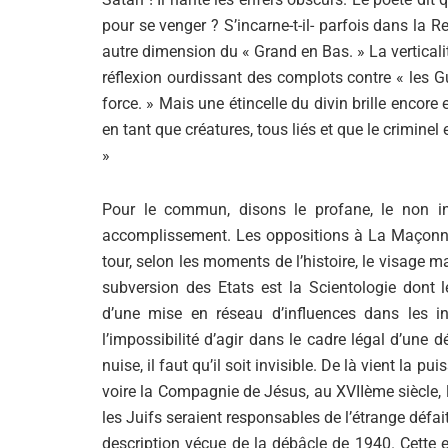
pour se venger ? S’incarne-t-il- parfois dans la 
autre dimension du « Grand en Bas. » La verticalité
réflexion ourdissant des complots contre « les Gu
force. » Mais une étincelle du divin brille enco
en tant que créatures, tous liés et que le criminel e
»
Pour le commun, disons le profane, le non ini
accomplissement. Les oppositions à La Maçonner
tour, selon les moments de l’histoire, le visag
subversion des Etats est la Scientologie dont
d’une mise en réseau d’influences dans les in
l’impossibilité d’agir dans le cadre légal d’une
nuise, il faut qu’il soit invisible. De là vient la
voire la Compagnie de Jésus, au XVIIème siècle
les Juifs seraient responsables de l’étrange défait
description vécue de la débâcle de 1940. Cette ex