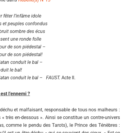
r fêter l’infâme idole
s et peuples confondus
bruit sombre des écus
sent une ronde folle
our de son piédestal –
our de son piédestal!
Satan conduit le bal –
duit le bal!
Satan conduit le bal – FAUST.
Acte II.
 est l’ennemi ?
e déchu et malfaisant, responsable de tous nos malheurs :
es « très en-dessous ». Ainsi se constitue un contre-univers
bas, comme le pendu des Tarots), le Prince des Ténèbres :
u’il est un être déchu « qui se souvient des cieux. » Est-ce