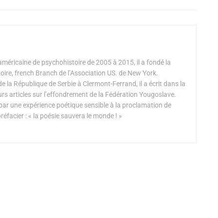
américaine de psychohistoire de 2005 à 2015, il a fondé la
oire, french Branch de l’Association US. de New York.
 la République de Serbie à Clermont-Ferrand, il a écrit dans la
urs articles sur l’effondrement de la Fédération Yougoslave.
 par une expérience poétique sensible à la proclamation de
éfacier : « la poésie sauvera le monde ! »