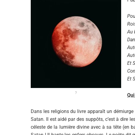
Pou
Roi
Au 
Dan
Aut
Aut
Et 
Con
Et 
?
Qui
Dans les religions du livre apparaît un démiurg
Satan. Il est aidé par des suppôts, c’est à dire l
céleste de la lumière divine avec à sa tête (en 
Satan ! Il hante les enfers obscurs. Le poète dit q