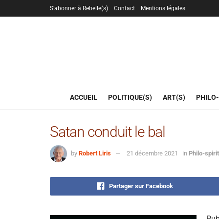
S’abonner à Rebelle(s)
Contact
Mentions légales
ACCUEIL
POLITIQUE(S)
ART(S)
PHILO-
Satan conduit le bal
by
Robert Liris
21 décembre 2021
in
Philo-spiri
Partager sur Facebook
Pub