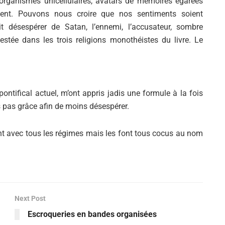
 organismes unicellulaires, avatars de mémoires égarées
nt. Pouvons nous croire que nos sentiments soient
désespérer de Satan, l’ennemi, l’accusateur, sombre
stée dans les trois religions monothéistes du livre. Le
ontifical actuel, m’ont appris jadis une formule à la fois
s pas grâce afin de moins désespérer.
t avec tous les régimes mais les font tous cocus au nom
Next Post
Escroqueries en bandes organisées