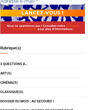
Nous ne spammons pas ! Consultez notre
politique
de confidentialité
pour plus d’informations.
Rubrique(s)
3 QUESTIONS À…
ART(S)
CINÉMA(S)
CLASSIQUE(S)
DOSSIER DU MOIS : AU SECOURS !