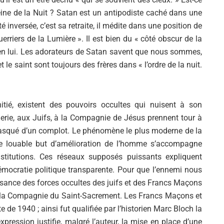
Reine de la Nuit ? Satan est un antipodiste caché dans une
 inversée, c’est sa retraite, il médite dans une position de
erriers de la Lumière ». Il est bien du « côté obscur de la
re en lui. Les adorateurs de Satan savent que nous sommes,
t le saint sont toujours des frères dans « l’ordre de la nuit.
tié, existent des pouvoirs occultes qui nuisent à son
ie, aux Juifs, à la Compagnie de Jésus prennent tour à
e masqué d’un complot. Le phénomène le plus moderne de la
 le louable but d’amélioration de l’homme s’accompagne
stitutions. Ces réseaux supposés puissants expliquent
 démocratie politique transparente. Pour que l’ennemi nous
Si tu veux arrêter de faire ce que tu
 puissance des forces occultes des juifs et des Francs Maçons
fais, arrête d'être ce que tu n'es
, la Compagnie du Saint-Sacrement. Les Francs Maçons et
pas.
e de 1940 ; ainsi fut qualifiée par l’historien Marc Bloch la
pression justifie, malgré l’auteur, la mise en place d’une