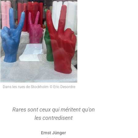
Dans les rues de Stockholm © Eric Desordre
Rares sont ceux qui méritent qu'on
On ne s'ap
les contredisent
d'abord t
Ernst Jünger