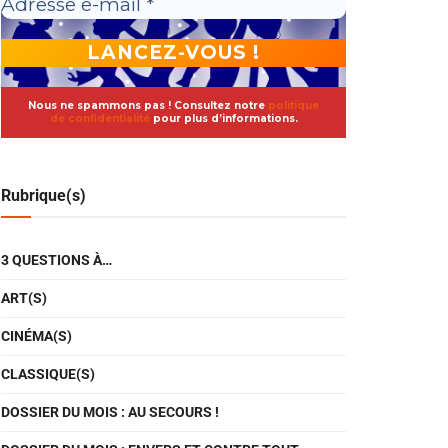
Nous ne spammons pas ! Consultez notre
politique
de confidentialité
pour plus d’informations.
Rubrique(s)
3 QUESTIONS À…
ART(S)
CINÉMA(S)
CLASSIQUE(S)
DOSSIER DU MOIS : AU SECOURS !