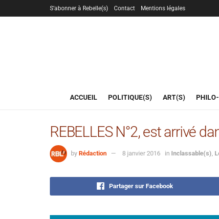
S’abonner à Rebelle(s)
Contact
Mentions légales
ACCUEIL
POLITIQUE(S)
ART(S)
PHILO-
REBELLES N°2, est arrivé da
by
Rédaction
8 janvier 2016
in
Inclassable(s)
,
L
Partager sur Facebook