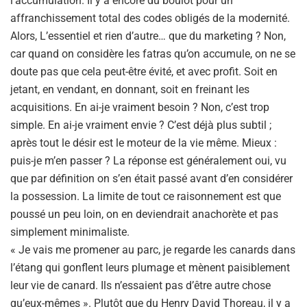
l’accumulation. Il y a encore du boulot pour un
affranchissement total des codes obligés de la modernité.
Alors, L’essentiel et rien d’autre… que du marketing ? Non,
car quand on considère les fatras qu’on accumule, on ne se
doute pas que cela peut-être évité, et avec profit. Soit en
jetant, en vendant, en donnant, soit en freinant les
acquisitions. En ai-je vraiment besoin ? Non, c’est trop
simple. En ai-je vraiment envie ? C’est déjà plus subtil ;
après tout le désir est le moteur de la vie même. Mieux :
puis-je m’en passer ? La réponse est généralement oui, vu
que par définition on s’en était passé avant d’en considérer
la possession. La limite de tout ce raisonnement est que
poussé un peu loin, on en deviendrait anachorète et pas
simplement minimaliste.
« Je vais me promener au parc, je regarde les canards dans
l’étang qui gonflent leurs plumage et mènent paisiblement
leur vie de canard. Ils n’essaient pas d’être autre chose
qu’eux-mêmes ». Plutôt que du Henry David Thoreau, il y a