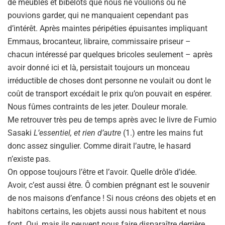
de meubles et bibelots que nous ne voulions ou ne
pouvions garder, qui ne manquaient cependant pas
d’intérêt. Après maintes péripéties épuisantes impliquant
Emmaus, brocanteur, libraire, commissaire priseur –
chacun intéressé par quelques bricoles seulement – après
avoir donné ici et là, persistait toujours un monceau
irréductible de choses dont personne ne voulait ou dont le
coût de transport excédait le prix qu’on pouvait en espérer.
Nous fûmes contraints de les jeter. Douleur morale.
Me retrouver très peu de temps après avec le livre de Fumio
Sasaki
L’essentiel, et rien d’autre
(1.) entre les mains fut
donc assez singulier. Comme dirait l’autre, le hasard
n’existe pas.
On oppose toujours l’être et l’avoir. Quelle drôle d’idée.
Avoir, c’est aussi être. Ô combien prégnant est le souvenir
de nos maisons d’enfance ! Si nous créons des objets et en
habitons certains, les objets aussi nous habitent et nous
font. Oui, mais ils peuvent nous faire disparaître derrière