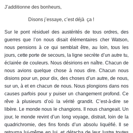
J’additionne des bonheurs,
Disons j’essaye, c’est déjà ça !
S
ur
le pont
résiduel des austérités de tous ordres,
des
guerres que l’on nous disait élémentaires cher Watson,
nous pensions à ce qui semblait être, au loin, tous les
jours, cette porte de secours,
la
ligne secrète d’un
autre
tu,
éclairée de
couleurs
. Nous désirions en naître. Chacun de
nous avions quelque chose à nous dire. Chacun nous
disions pour un, pour dix, des choses d’un autre, de nous,
sur un, à et en chacun de nous. Nous plongions dans nos
causes parfois pour y puiser un changement profond. Ce
rêve à plusieurs d’où la vérité grandit. C’est-à-dire se
libère. Le monde nous le changions. Il nous changeait. Un
jour, le monde revint d’un long voyage, distrait, loin de la
quadrichromie, des fins fonds d’un absolu liqu
éfié
. Il se
retourna lui-même en lui, et détacha de leur lustre toutes