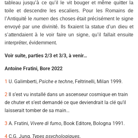
tableau jusqu’à ce qu’il le vit bouger et même quitter la
toile et descendre les escaliers. Pour les Romains de
l’Antiquité le
numen
des choses était précisément le signe
envoyé par une divinité. Ils fixaient la statue d’un dieu et
s’attendaient à le voir faire un signe, qu’il fallait ensuite
interpréter, évidemment.
Voir suite, parties 2/3 et 3/3, à venir…
Antoine Fratini, Bore 2022
1
U. Galimberti,
Psiche e techne
, Feltrinelli, Milan 1999.
2
Il s’est vu installé dans un ascenseur cosmique en train
de chuter et s’est demandé ce que deviendrait la clé qu’il
laisserait tomber de sa main…
3
A. Fratini,
Vivere di fumo
, Book Editore, Bologna 1991.
4
C.G. Jung,
Types psychologiques
,