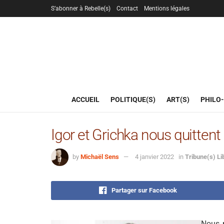
S’abonner à Rebelle(s)
Contact
Mentions légales
ACCUEIL
POLITIQUE(S)
ART(S)
PHILO-
Igor et Grichka nous quittent
by
Michaël Sens
4 janvier 2022
in
Tribune(s) Li
Partager sur Facebook
Nous p