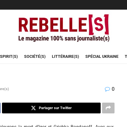
SPIRIT(S)
SOCIÉTÉ(S)
LITTÉRAIRE(S)
SPÉCIAL UKRAINE
T
0
bre(s)
Partager sur Twitter
leurons la mort d’Igor et Grichka Bogdanoff. Avec eux,