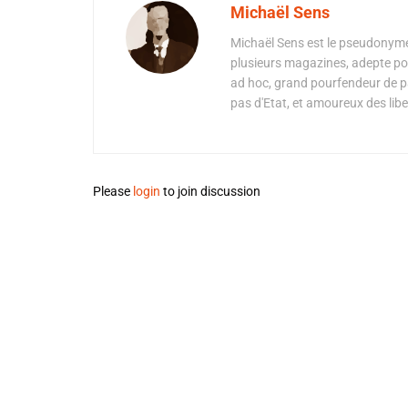
Michaël Sens
Michaël Sens est le pseudonyme
plusieurs magazines, adepte pou
ad hoc, grand pourfendeur de pa
pas d'Etat, et amoureux des libe
Please
login
to join discussion