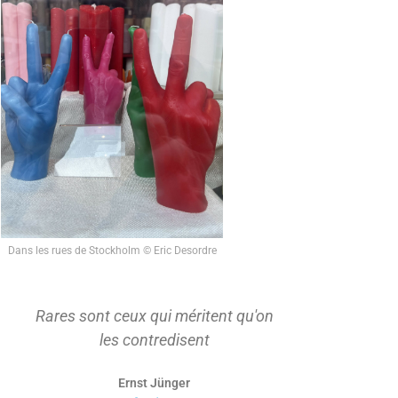
Dans les rues de Stockholm © Eric Desordre
Rares sont ceux qui méritent qu'on
On ne s'ap
les contredisent
d'abord t
Ernst Jünger