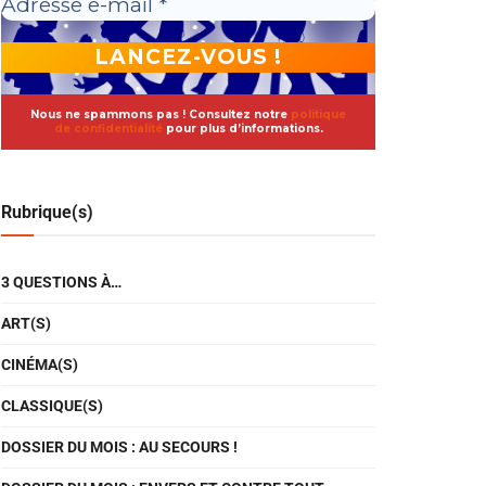
Nous ne spammons pas ! Consultez notre
politique
de confidentialité
pour plus d’informations.
Rubrique(s)
3 QUESTIONS À…
ART(S)
CINÉMA(S)
CLASSIQUE(S)
DOSSIER DU MOIS : AU SECOURS !