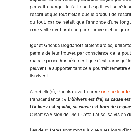
pouvait changer le fait que l’esprit est supéri
l’esprit et que tout n’était que le produit de l’e
du tout, car ce n’était que l’annonce d’une lon
émerveillement profond pour l’univers et ce qu’on
Igor et Grichka Bogdanoff étaient drôles, brillan
permis de leur trouver, par conscience de la poutre
mais je pense honnêtement que c’est parce qu’ils é
peuvent le supporter, tant cela pourrait remettre
ils vivent.
A Rebelle(s), Grichka avait donné
une belle inte
transcendance :
« L’Univers est fini, sa cause est
l’Univers est spatial, sa cause est hors de l’espa
C’était sa vision de Dieu. C’était aussi sa vision d
Les deux frères sont morts, à quelques jours d’in