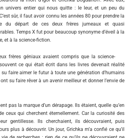
un univers entier qui nous quitte : le leur, et un peu du
 C’est sûr, il faut avoir connu les années 80 pour prendre la
e du départ de ces deux frères jumeaux et quasi
rables. Temps X fut pour beaucoup synonyme d’éveil à la
, et à la science-fiction.
ux frères géniaux avaient compris que la science-
ouvent ce qui était écrit dans les livres devenait réalité
t su faire aimer le futur à toute une génération d’humains
 ont su faire rêver à un avenir meilleur et donner l’envie de
ient pas la marque d’un dérapage. Ils étaient, quelle qu’en
 de ceux qui cherchent éternellement. Car la curiosité des
eur gentillesse. Ils cherchaient, ils découvraient, puis
ours plus à découvrir. Un jour, Grichka m’a confié ce qu’il
 vie de recherches : rien de ce qu’ils ne découvraient ne