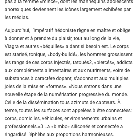
pas à la femme «mince», dont les mannequins adolescents
anorexiques deviennent les icônes largement exhibées par
les médias.
Aujourd’hui, l’impératif hédoniste règne en maître et oblige
à donner et à prendre du plaisir, tout au long de la vie,
Viagra et autres «béquilles» aidant si besoin est. Le corps
est starisé, tonique, «body-buildé», les hommes grossissent
les rangs de ces corps injectés, tatoués2, «piercés», addicts
aux compléments alimentaires et aux nutriments, voire de
substances à caractère dopant, s’adonnant aux multiples
joies de la mise en «formes». «Nous entrons dans une
nouvelle étape de la numérisation progressive du monde.
Celle de la dissémination tous azimuts de capteurs. À
terme, toutes les surfaces sont appelées à être connectées:
corps, domiciles, véhicules, environnements urbains et
professionnels.»3 La «bimbo» siliconée et connectée a
ringardisé l’éphèbe aux proportions harmonieuses.