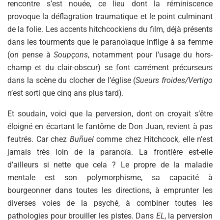
rencontre s’est nouée, ce lieu dont la réminiscence
provoque la déflagration traumatique et le point culminant
de la folie. Les accents hitchcockiens du film, déjà présents
dans les tourments que le paranoïaque inflige à sa femme
(on pense à
Soupçons
, notamment pour l’usage du hors-
champ et du clair-obscur) se font carrément précurseurs
dans la scène du clocher de l’église (
Sueurs froides/Vertigo
n’est sorti que cinq ans plus tard).
Et soudain, voici que la perversion, dont on croyait s’être
éloigné en écartant le fantôme de Don Juan, revient à pas
feutrés. Car chez
Buñuel
comme chez Hitchcock, elle n’est
jamais très loin de la paranoïa. La frontière est-elle
d’ailleurs si nette que cela ? Le propre de la maladie
mentale est son polymorphisme, sa capacité à
bourgeonner dans toutes les directions, à emprunter les
diverses voies de la psyché, à combiner toutes les
pathologies pour brouiller les pistes. Dans
EL
, la perversion