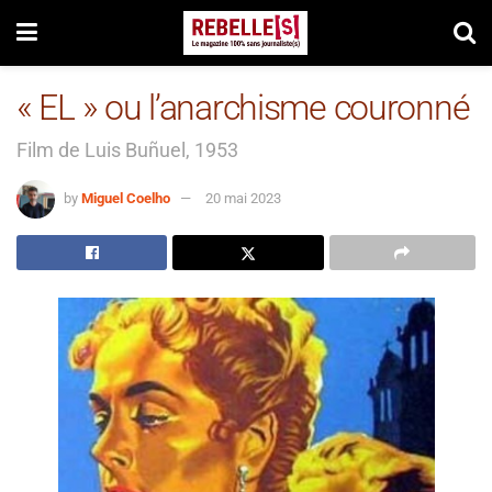
« EL » ou l’anarchisme couronné
Film de Luis Buñuel, 1953
by
Miguel Coelho
20 mai 2023