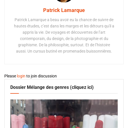
Patrick Lamarque
Patrick Lamarque a beau avoir eu la chance de suivre de
hautes études, c’est dans les marges et les détours qu'il a
appris la vie. De voyages et découvertes de l’art
contemporain, du design, de la photographie et du
graphisme. De la philosophie, surtout. Et de l’histoire
aussi. Un cursus butiné en promenades buissonnières.
Please
login
to join discussion
Dossier Mélange des genres (cliquez ici)