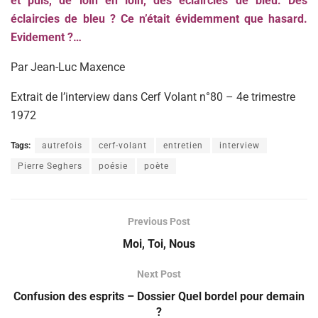
et puis, de loin en loin, des éclaircies de bleu. Des
éclaircies de bleu ? Ce n’était évidemment que hasard.
Evidement ?…
Par Jean-Luc Maxence
Extrait de l’interview dans Cerf Volant n°80 – 4e trimestre
1972
Tags:
autrefois
cerf-volant
entretien
interview
Pierre Seghers
poésie
poète
Previous Post
Moi, Toi, Nous
Next Post
Confusion des esprits – Dossier Quel bordel pour demain
?