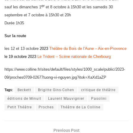
er
sauf les dimanches 1
et 8 octobre à 15h30 et les samedis 30
septembre et 7 octobre à 15h30 et 20h
Durée 1h35
Sur la route
les 12 et 13 octobre
2023
Théâtre du Bois de l’Aune – Aix-en-Provence
le 19 octobre 2023
Le Trident – Scène nationale de Cherbourg
https://www.colline.fr/sites/default/files/styles/1000_scale/public/2023-
09/proches0709-02677tuong-vi-nguyen.jpg?itok=XaXd1aZP
Tags:
Beckett
Brigitte Gins-Cohen
critique de théâtre
éditions de Minuit
Laurent Mauvignier
Pasolini
Petit Théâtre
Proches
Théâtre de La Colline
Previous Post