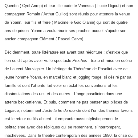
Quentin ( Cyril Anrep) et leur fille cadette Vanessa ( Lucie Digout) et son
compagnon Romain ( Arthur Guillot) sont réunis pour attendre la venue
de Yoann, leur fils et frère ( Maxime le Gac Olanié) qui sort de quatre
ans de prison. Yoann a voulu réunir ses proches auquel s’ajoute son
ancien compagnon Clément ( Pascal Cervo).
Décidemment, toute littérature est avant tout réécriture : c’est-ce que
l’on se dit après avoir vu le spectacle
Proches
, texte et mise en scène
de Laurent Mauvignier. Un héritage du Théorème de Pasolini avec ce
jeune homme Yoann, en marcel blanc et jogging rouge, si désiré par sa
famille et dont l’attente fait voler en éclat les conventions et les
dissimulations des uns et des autres . L’ange pasolinien dans une
attente beckettienne. Et puis, comment ne pas penser aux pièces de
Lagarce, notamment
Juste la fin du monde
dont l’un des thèmes favoris
est le retour du fils absent ; il emprunte aussi stylistiquement le
psittacisme avec des répliques qui se reprennent, s’interrompent,
inachevées. Dans le théâtre contemporain des années 1990, la crise du