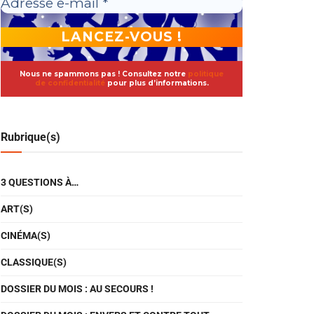
Nous ne spammons pas ! Consultez notre
politique
de confidentialité
pour plus d’informations.
Rubrique(s)
3 QUESTIONS À…
ART(S)
CINÉMA(S)
CLASSIQUE(S)
DOSSIER DU MOIS : AU SECOURS !