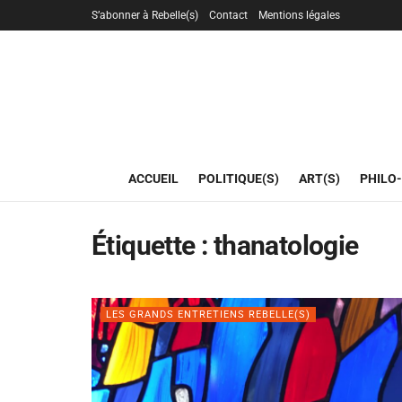
S’abonner à Rebelle(s)
Contact
Mentions légales
ACCUEIL
POLITIQUE(S)
ART(S)
PHILO-
Étiquette :
thanatologie
LES GRANDS ENTRETIENS REBELLE(S)