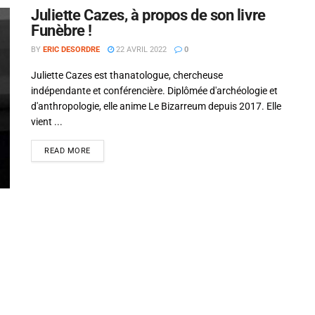
Juliette Cazes, à propos de son livre
Funèbre !
BY
ERIC DESORDRE
22 AVRIL 2022
0
Juliette Cazes est thanatologue, chercheuse
indépendante et conférencière. Diplômée d'archéologie et
d'anthropologie, elle anime Le Bizarreum depuis 2017. Elle
vient ...
READ MORE
Si tu veux arrêter de faire ce que tu
fais, arrête d'être ce que tu n'es
pas.