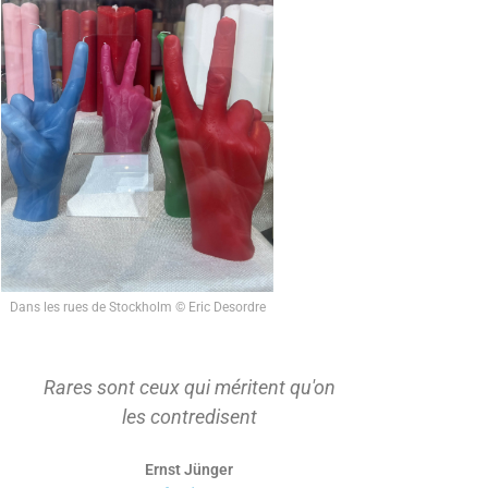
Dans les rues de Stockholm © Eric Desordre
Rares sont ceux qui méritent qu'on
On ne s'ap
les contredisent
d'abord t
Ernst Jünger